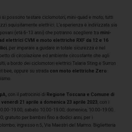
 si possono testare ciclomotori, mini-quad e moto, tutti
zi squisitamente elettrici. L’esperienza è indirizzata sia
giovani (età 6-13 anni) che potranno scegliere tra
mini-
ad elettrici CVM e moto
elettriche RXF da 12 e 16
lici
, per imparare a guidare in totale sicurezza e nel
petto di circolazione ed ambiente circostante che agli
lti, a bordo dei ciclomotori elettrici Talaria Sting e Surron
ght bee, oppure su strada
con moto elettriche Zero
rismo.
SpA,
con il patrocinio di
Regione Toscana e Comune di
a
venerdì 21 aprile a domenica 23 aprile 2023
, con i
e 10.00-19.00; sabato 10.00-19.00; domenica, 10.00-19.00.
0; gratuito per bambini fino a dodici anni, per i
Colombo; ingresso n.5, Via Maestri del Marmo. Biglietteria