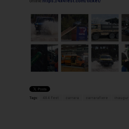
online:
https://4x4fest.com/ticket/
Tags:
4X4 Fest
carrara
carrarafiere
inaugu