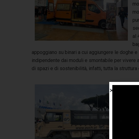
mo
mod
pun
se
al 
bag
appoggiano su binari a cui aggiungere le doghe e 
indipendente dai moduli e smontabile per vivere al
di spazi e di sostenibilità, infatti, tutta la struttur
Fu
IM
pre
pe
nu
dis
Su