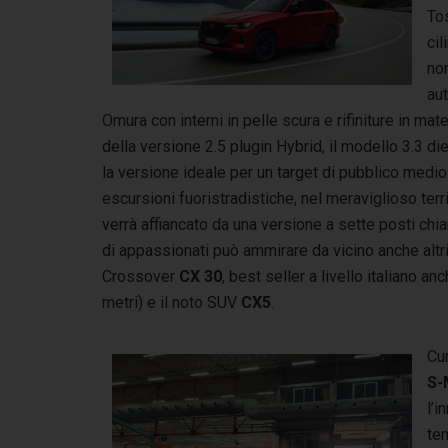
To
cil
non
aut
Omura con interni in pelle scura e rifiniture in mat
della versione 2.5 plugin Hybrid, il modello 3.3 di
la versione ideale per un target di pubblico medi
escursioni fuoristradistiche, nel meraviglioso terr
verrà affiancato da una versione a sette posti ch
di appassionati può ammirare da vicino anche alt
Crossover
CX 30
, best seller a livello italiano a
metri) e il noto SUV
CX5
.
Cur
S-
l’
te