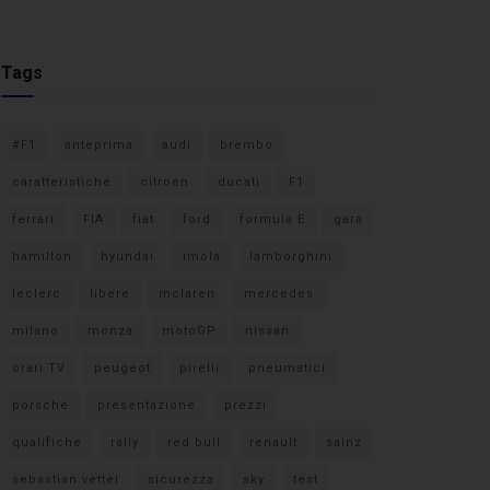
Tags
#F1
anteprima
audi
brembo
caratteristiche
citroen
ducati
F1
ferrari
FIA
fiat
ford
formula E
gara
hamilton
hyundai
imola
lamborghini
leclerc
libere
mclaren
mercedes
milano
monza
motoGP
nissan
orari TV
peugeot
pirelli
pneumatici
porsche
presentazione
prezzi
qualifiche
rally
red bull
renault
sainz
sebastian vettel
sicurezza
sky
test