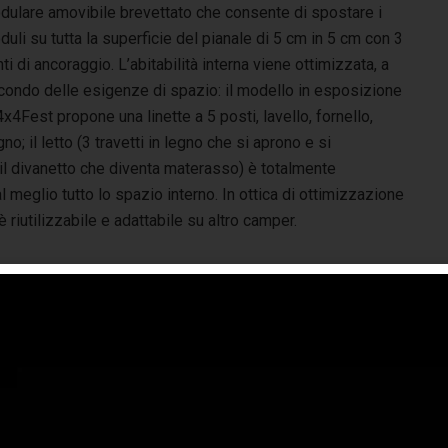
dulare amovibile brevettato che consente di spostare i
uli su tutta la superficie del pianale di 5 cm in 5 cm con 3
ti di ancoraggio. L’abitabilità interna viene ottimizzata, a
condo delle esigenze di spazio: il modello in esposizione
4x4Fest propone una linette a 5 posti, lavello, fornello,
no; il letto (3 travetti in legno che si aprono e si
il divanetto che diventa materasso) è totalmente
 meglio tutto lo spazio interno. In ottica di ottimizzazione
a è riutilizzabile e adattabile su altro camper.
lcro pulsante del 4x4Fest,
la pista esterna
di
M_CarraraFiere
che si snoda su un percorso che
vede il ponte alto e il ponte basso, il twist, la bilancia, il
rcorso avventura con sassi e la sbandata si conferma
ovamente il luogo ideale dove testare i mezzi messi a
posizione dalle Case automobilistiche, tra cui modelli
zuki, Isuzu
e uno straordinario
Steyr-Puch Pinzgauer
a