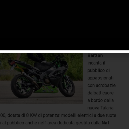
uote giunto in fiera direttamente dall’Austria.
Tra le
esibizioni da
non perdere
lo stuntman
Marco
Barzan
incanta il
pubblico di
appassionati
con acrobazie
da batticuore
a bordo della
nuova Talaria
0, dotata di 8 KW di potenza: modelli elettrici a due ruote
al pubblico anche nell’ area dedicata gestita dalla
Nat