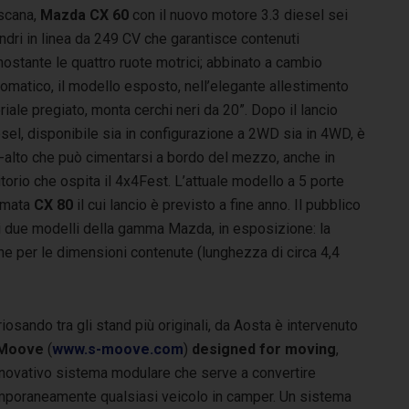
scana,
Mazda CX 60
con il nuovo motore 3.3 diesel sei
indri in linea da 249 CV che garantisce contenuti
ostante le quattro ruote motrici; abbinato a cambio
omatico, il modello esposto, nell’elegante allestimento
eriale pregiato, monta cerchi neri da 20”. Dopo il lancio
esel, disponibile sia in configurazione a 2WD sia in 4WD, è
o-alto che può cimentarsi a bordo del mezzo, anche in
itorio che ospita il 4x4Fest. L’attuale modello a 5 porte
iamata
CX 80
il cui lancio è previsto a fine anno. Il pubblico
ri due modelli della gamma Mazda, in esposizione: la
nche per le dimensioni contenute (lunghezza di circa 4,4
iosando tra gli stand più originali, da Aosta è intervenuto
Moove
(
www.s-moove.com
)
designed for moving
,
innovativo sistema modulare che serve a convertire
mporaneamente qualsiasi veicolo in camper. Un sistema