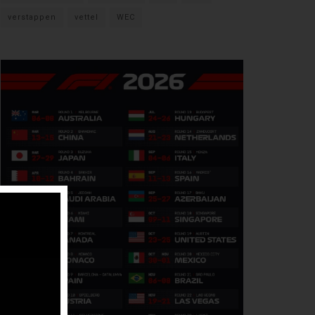
verstappen
vettel
WEC