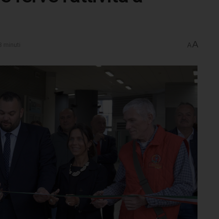
A
3 minuti
A