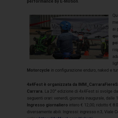
performance by E-Motion
.
Qui
mez
ai 
qu
pol
ris
adu
li
Motorcycle
in configurazione enduro, naked e tu
4x4Fest è organizzata da IMM_CarraraFiere
Carrara.
La 20° edizione di 4x4Fest si svolge d
seguenti orari: venerdì, giornata inaugurale, dall
Ingresso giornaliero
intero € 12,00; ridotto € 8.0
diversamente abili. Ingressi: ingresso n.3, Viale 