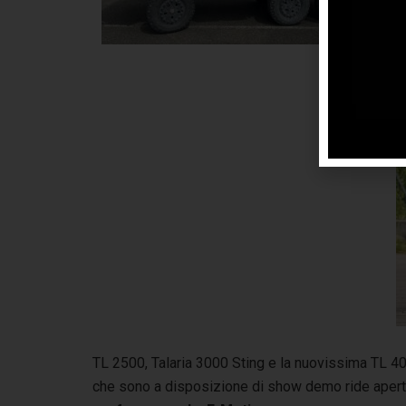
6 r
TL 2500, Talaria 3000 Sting e la nuovissima TL 400
che sono a disposizione di show demo ride aperti 