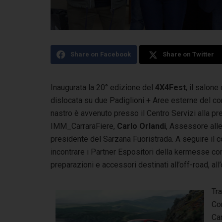
Share on Facebook
Share on Twitter
Inaugurata la 20° edizione del
4X4Fest
, il salone
dislocata su due Padiglioni + Aree esterne
del co
nastro è avvenuto presso il Centro Servizi alla p
IMM_CarraraFiere,
Carlo Orlandi
, Assessore all
presidente del Sarzana Fuoristrada. A seguire il co
incontrare i Partner Espositori della kermesse co
preparazioni e accessori destinati all’off-road, al
Tra
Con
Car