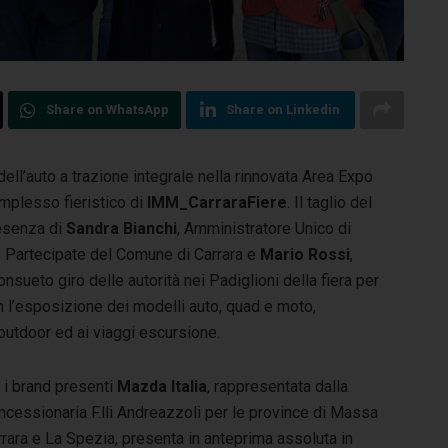
Share on WhatsApp
Share on Linkedin
 dell’auto a trazione integrale nella rinnovata Area Expo
mplesso fieristico di
IMM_CarraraFiere
. Il taglio del
resenza di
Sandra Bianchi
, Amministratore Unico
di
e Partecipate del Comune di Carrara e
Mario Rossi
,
nsueto giro delle autorità nei Padiglioni della fiera per
n l’esposizione dei modelli auto, quad e moto,
l’outdoor ed ai viaggi escursione.
 i brand presenti
Mazda
Italia
, rappresentata dalla
cessionaria F.lli Andreazzoli per le province di Massa
rara e La Spezia, presenta in anteprima assoluta in