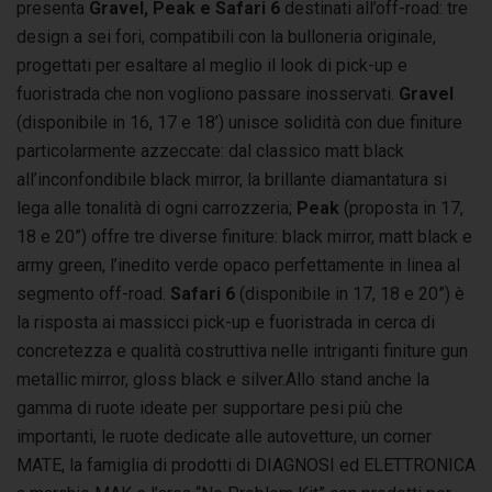
presenta
Gravel, Peak e Safari 6
destinati all’off-road: tre
design a sei fori, compatibili con la bulloneria originale,
progettati per esaltare al meglio il look di pick-up e
fuoristrada che non vogliono passare inosservati.
Gravel
(disponibile in 16, 17 e 18’) unisce solidità con due finiture
particolarmente azzeccate: dal classico matt black
all’inconfondibile black mirror, la brillante diamantatura si
lega alle tonalità di ogni carrozzeria;
Peak
(proposta in 17,
18 e 20”) offre tre diverse finiture: black mirror, matt black e
army green, l’inedito verde opaco perfettamente in linea al
segmento off-road.
Safari 6
(disponibile in 17, 18 e 20”) è
la risposta ai massicci pick-up e fuoristrada in cerca di
concretezza e qualità costruttiva nelle intriganti finiture gun
metallic mirror, gloss black e silver.Allo stand anche la
gamma di ruote ideate per supportare pesi più che
importanti, le ruote dedicate alle autovetture, un corner
MATE, la famiglia di prodotti di DIAGNOSI ed ELETTRONICA