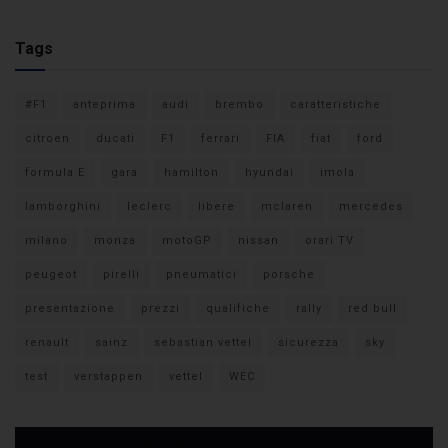
Tags
#F1
anteprima
audi
brembo
caratteristiche
citroen
ducati
F1
ferrari
FIA
fiat
ford
formula E
gara
hamilton
hyundai
imola
lamborghini
leclerc
libere
mclaren
mercedes
milano
monza
motoGP
nissan
orari TV
peugeot
pirelli
pneumatici
porsche
presentazione
prezzi
qualifiche
rally
red bull
renault
sainz
sebastian vettel
sicurezza
sky
test
verstappen
vettel
WEC