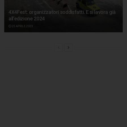
4X4Fest: organizzatori soddisfatti. E si lavora già
all’edizione 2024
25 APRILE 2023