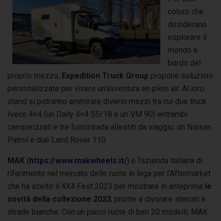
coloro che
desiderano
esplorare il
mondo a
bordo del
proprio mezzo,
Expedition Truck Group
propone soluzioni
personalizzate per vivere un’avventura en plein air. Al loro
stand si potranno ammirare diversi mezzi tra cui due truck
Iveco 4×4 (un Daily 4×4 55/18 e un VM 90) entrambi
camperizzati
e tre fuoristrada allestiti da viaggio: un Nissan
Patrol e due Land Rover 110.
MAK
(
https://www.makwheels.it/
) è l’azienda italiana di
riferimento nel mercato delle ruote in lega per l’Aftermarket
che ha scelto il 4X4 Fest 2023 per mostrare in anteprima
le
novità della collezione 2023
, pronte a divorare sterrati e
strade bianche. Con un parco ruote di ben 20 modelli, MAK