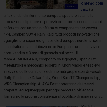
ont4wd.com
/es/
) è
un
’
azienda di riferimento europea, specializzata nella
produzione di piastre di protezione sotto-scocca e paraurti
rinforzati, con un’ampia offerta di componenti per veicoli
4×4, Camper, SUV e Rally Raid: tutti prodotti innovativi che
eguagliano e superano gli standard europei, nordamericani
e australiani. La distribuzione in Europa include il servizio
post-vendita e 3 anni di garanzia sui pezzi. Il
team
ALMONT4WD
, composto da ingegneri, specialisti
metallurgici e meccanici esperti in lunghi viaggi e test 4×4
si avvale della consulenza di rinomati preparatori di veicoli
Rally-Raid come Dakar Rally, World Baja TT Championship,
WRC Championship. Al 4X4 Fest porteranno dei mezzi
preparati ed equipaggiati per ogni percorso off-road e
forniranno la propria consulenza al pubblico di appassionati.
Per tutti