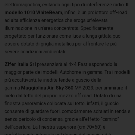
elettromagnetica, evitando ogni tipo di interferenze radio.
Il
modello 1010 WhiteBeam
, infine, è un proiettore off-road
ad alta efficienza energetica che eroga un’elevata
illuminazione in un’area concentrata. Specificamente
progettato per funzionare come luce a lunga gittata può
essere dotato di griglia metallica per affrontare le più
severe condizioni ambientali.
ZIfer Italia Srl
presenzierà al 4×4 Fest esponendo la
maggior parte dei modelli Autohome in gamma. Tra i modelli
più accattivanti, le inedite tende a guscio della
gamma
Maggiolina Air-Sky 360
MY 2023, per ammirare il
cielo dal tetto del proprio mezzo off road. Dotato di una
finestra panoramica collocata sul tetto, infatti, il guscio
consente di guardare fuori, comodamente sdraiati in tenda e
senza pericolo di condensa, grazie all’effetto “camino”
dell’apertura. La finestra superiore (cm 70×60) è
perfettamente integrata nel design del guscio ed è