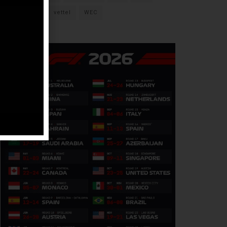
verstappen
vettel
WEC