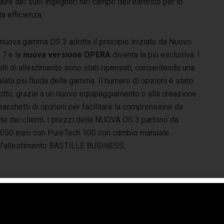
ire dei suoi ingegneri nel campo dell’elettrico per lo
a efficienza.
 nuova gamma DS 3 adotta il principio iniziato da Nuovo
 7 e la
nuova versione OPERA
diventa la più esclusiva. I
elli di allestimento sono stati ripensati, consentendo una
lata più fluida della gamma. Il numero di opzioni è stato
dotto, grazie a un nuovo equipaggiamento o alla creazione
pacchetti di opzioni per facilitare la comprensione da
te dei clienti. I prezzi della NUOVA DS 3 partono da
.050 euro con PureTech 100 con cambio manuale
ll’allestimento BASTILLE BUSINESS.
partire da 28.050 euro