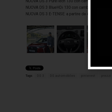
NUOVA DS 3 PureTech 130 con cambio automatico:
NUOVA DS 3 BlueHDi 130 con cambio automatico: 
NUOVA DS 3 E-TENSE: a partire da 41.550 euro
Tags:
DS 3
DS automobiles
pinterest
prezzi