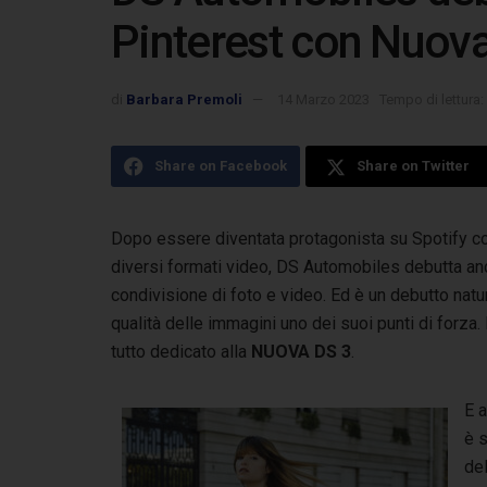
Pinterest con Nuov
di
Barbara Premoli
14 Marzo 2023
Tempo di lettura:
Share on Facebook
Share on Twitter
Dopo essere diventata protagonista su Spotify con 
diversi formati video, DS Automobiles
debutta anc
condivisione di foto e video. Ed è un debutto natur
qualità delle immagini uno dei suoi punti di forza
tutto dedicato alla
NUOVA DS 3
.
E 
è s
de