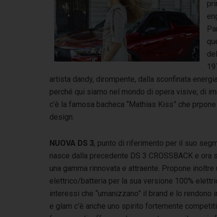
pr
en
Par
qu
del
19
artista dandy, dirompente, dalla sconfinata energi
perché qui siamo nel mondo di opera visive, di i
c’è la famosa bacheca “Mathias Kiss” che prpone l
design.
NUOVA DS 3
, punto di riferimento per il suo segm
nasce dalla precedente DS 3 CROSSBACK e ora sfog
una gamma rinnovata e attraente. Propone inoltre
elettrico/batteria per la sua versione 100% elett
interessi che “umanizzano” il brand e lo rendono int
e glam c’è anche uno spirito fortemente competit