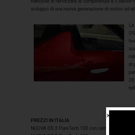
francese di rafforzare le competenze e il savoir-fa
sviluppo di una nuova generazione di motori ad alt
La
DS
liv
sca
ri
di 
par
28
ne
PREZZI IN ITALIA
NUOVA DS 3 PureTech 100 con cambio manuale: a 