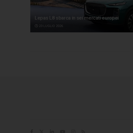
Lepas L8 sbarca in sei mercati europei
23 LUGLIO 2026