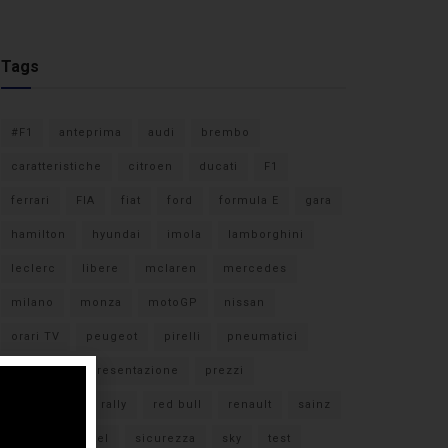
Tags
#F1
anteprima
audi
brembo
caratteristiche
citroen
ducati
F1
ferrari
FIA
fiat
ford
formula E
gara
hamilton
hyundai
imola
lamborghini
leclerc
libere
mclaren
mercedes
milano
monza
motoGP
nissan
orari TV
peugeot
pirelli
pneumatici
porsche
presentazione
prezzi
qualifiche
rally
red bull
renault
sainz
sebastian vettel
sicurezza
sky
test