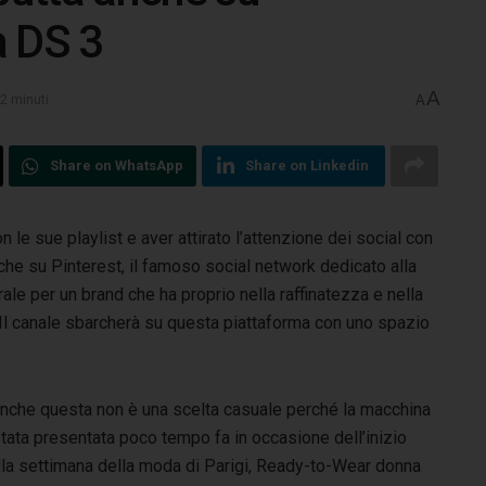
a DS 3
A
 2 minuti
A
Share on WhatsApp
Share on Linkedin
le sue playlist e aver attirato l’attenzione dei social con
he su Pinterest, il famoso social network dedicato alla
ale per un brand che ha proprio nella raffinatezza e nella
. Il canale sbarcherà su questa piattaforma con uno spazio
anche questa non è una scelta casuale perché la macchina
tata presentata poco tempo fa in occasione dell’inizio
lla settimana della moda di Parigi, Ready-to-Wear donna