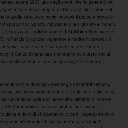
imavera-estate 2023, uno degli eventi che ha generato più
gagement di sempre proprio su Pinterest: dalle strade di
igi a quelle virtuali del social network il passo è breve. In
esto percorso un punto importante è la vicinanza al mondo
l’arte grazie alla collaborazione di
Matthias Kiss,
nato nel
72 in Francia (da padre ungherese e madre francese), un
a creativa. Le sue opere sono perfette per Pinterest,
mmagini. Senza dimenticare che proprio su questo social
a visualizzazione di idee su specchi, arte in vetro,
ento in termini di design, tecnologia ed elettrificazione,
gia una nuova parte anteriore più efficiente e dinamica,
 una nuova tecnologia e un nuovo abbinamento di motore
rica. DS Automobiles ha senza dubbio tante anime e
rigante e ricco di sfaccettature; oltre all’aspetto artistico
ivo grazie alla Formula E che ha permesso al brand