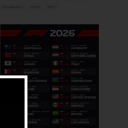
verstappen
vettel
WEC