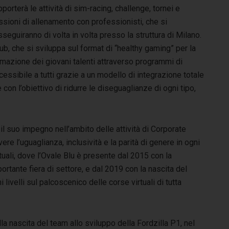
porterà le attività di sim-racing, challenge, tornei e
sioni di allenamento con professionisti, che si
seguiranno di volta in volta presso la struttura di Milano.
ub, che si sviluppa sul format di “healthy gaming” per la
mazione dei giovani talenti attraverso programmi di
essibile a tutti grazie a un modello di integrazione totale
con l’obiettivo di ridurre le diseguaglianze di ogni tipo,
l suo impegno nell’ambito delle attività di Corporate
e l’uguaglianza, inclusività e la parità di genere in ogni
tuali, dove l’Ovale Blu è presente dal 2015 con la
rtante fiera di settore, e dal 2019 con la nascita del
ivelli sul palcoscenico delle corse virtuali di tutta
la nascita del team allo sviluppo della Fordzilla P1, nel