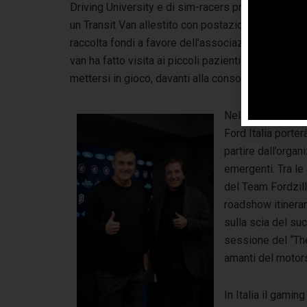
Driving University e di sim-racers professionisti. 
un Transit Van allestito con postazioni di gioco ac
raccolta fondi a favore dell’associazione Ageop per
van ha fatto visita ai piccoli pazienti oncologici d
mettersi in gioco, davanti alla consolle, per trasc
Nel corso di ques
Ford Italia porter
partire dall’organ
emergenti. Tra le
del Team Fordzilla
roadshow itinerant
sulla scia del s
sessione del “The
amanti del motors
In Italia il gami