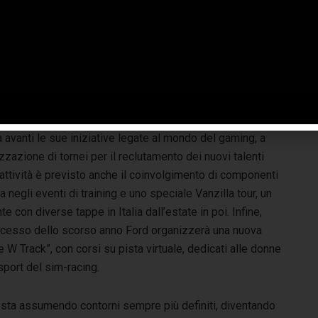
Tra le attività promosse da Ford anche il progetto Vanzilla,
cessibili a tutti, che, a Bologna, ha accompagnato la
 supportare la lotta al tumore infantile. Per l’occasione, il
ell’ospedale Sant’Orsola, dando loro la possibilità di
orrere qualche ora di spensieratezza e normalità.
t’anno, attraverso la nuova partnership con PLB World,
à avanti le sue iniziative legate al mondo del gaming, a
izzazione di tornei per il reclutamento dei nuovi talenti
 attività è previsto anche il coinvolgimento di componenti
 negli eventi di training e uno speciale Vanzilla tour, un
e con diverse tappe in Italia dall’estate in poi. Infine,
uccesso dello scorso anno Ford organizzerà una nuova
 W Track”, con corsi su pista virtuale, dedicati alle donne
port del sim-racing.
ng sta assumendo contorni sempre più definiti, diventando