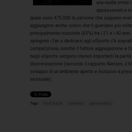
una realtà ormai c
appassionati e n
quale sono 475.000 le persone che seguono event
aggiungono anche coloro che li guardano più volte a
principalmente maschile (63%) tra i 21 e i 40 anni 
spingono i fan a dedicarsi agli eSports c’è sopratt
competizione, nonché il fattore aggregazione e l’
negli eSports vengono ritenuti importanti la pari
discriminazione (secondo il rapporto Nielsen, il 6
sviluppo di un ambiente aperto e inclusivo a presc
sessuale).
Tags:
ford italia
gaming
partnership