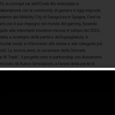
0, la concept car dell’Ovale Blu realizzata in
llaborazione con la community di gamers e oggi esposta
’interno del Mobility City di Saragozza in Spagna, Ford va
anti con il suo impegno nel mondo del gaming, facendo
uito alle importanti iniziative messe in campo nel 2022,
Italia, a sostegno della parità e dell’uguaglianza, in
ticolar modo in riferimento alle donne e alle categorie più
oli. Lo scorso anno, in occasione della Giornata
e W Track”, il progetto nato in partnership con Autodromo
zzato da Kunos Simulazioni, a favore della parità di
orso professionale, partendo dagli eSports e dal racing,
e appannaggio degli uomini.
neo di sim-racing: a sfidarsi sono stati gli influencer del
Track”, un’edizione speciale nella quale si percorrono le
. L’iniziativa è proseguita a Monza con due giornate di
le donne, con il supporto dei team di piloti della Ford