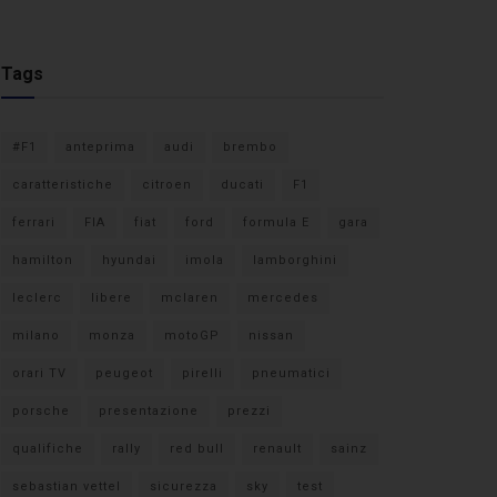
Tags
#F1
anteprima
audi
brembo
caratteristiche
citroen
ducati
F1
ferrari
FIA
fiat
ford
formula E
gara
hamilton
hyundai
imola
lamborghini
leclerc
libere
mclaren
mercedes
milano
monza
motoGP
nissan
orari TV
peugeot
pirelli
pneumatici
porsche
presentazione
prezzi
qualifiche
rally
red bull
renault
sainz
sebastian vettel
sicurezza
sky
test