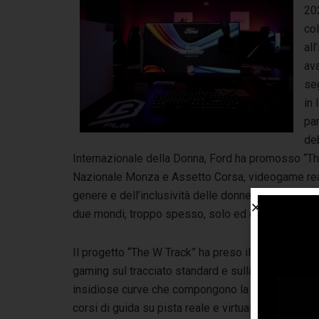
202
co
all
av
seg
in 
par
deb
Internazionale della Donna, Ford ha promosso “Th
Nazionale Monza e Assetto Corsa, videogame reali
genere e dell’inclusività delle donne in ogni perc
due mondi, troppo spesso, solo ed esclusivament
Il progetto “The W Track” ha preso il via con un tor
gaming sul tracciato standard e sulla variante “W 
insidiose curve che compongono la parola “Woman”
corsi di guida su pista reale e virtuale riservati al