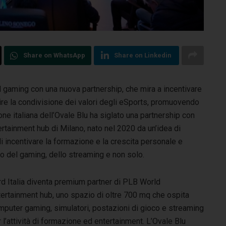
Share on WhatsApp
Share on Linkedin
l gaming con una nuova partnership, che mira a incentivare
orire la condivisione dei valori degli eSports, promuovendo
visione italiana dell’Ovale Blu ha siglato una partnership con
tainment hub di Milano, nato nel 2020 da un’idea di
 di incentivare la formazione e la crescita personale e
mpo del gaming, dello streaming e non solo.
rd Italia diventa premium partner di PLB World
tertainment hub, uno spazio di oltre 700 mq che ospita
mputer gaming, simulatori, postazioni di gioco e streaming
 l’attività di formazione ed entertainment. L’Ovale Blu