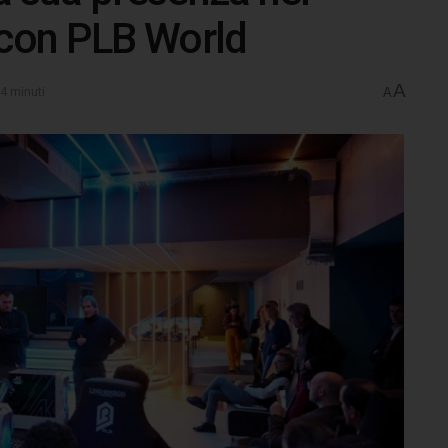
con PLB World
A
 4 minuti
A