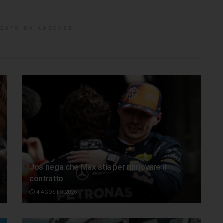
ZATO DA ADSENSE
Jos nega che Max stia per rinnovare il
contratto
4 AGOSTO 2026