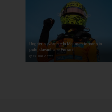
Ungheria: Norris e la McLaren tornano in
pole, davanti alle Ferrari
25 LUGLIO 2026