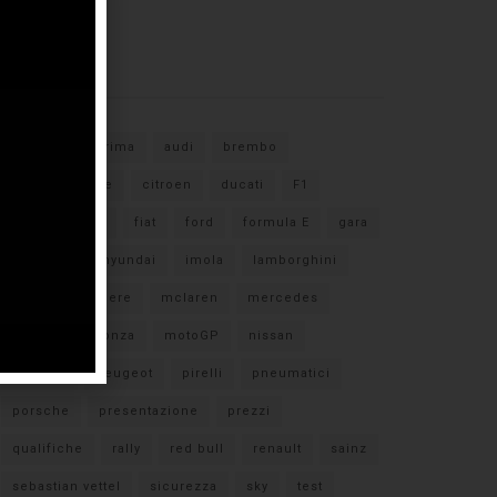
Tags
#F1
anteprima
audi
brembo
caratteristiche
citroen
ducati
F1
ferrari
FIA
fiat
ford
formula E
gara
hamilton
hyundai
imola
lamborghini
leclerc
libere
mclaren
mercedes
milano
monza
motoGP
nissan
orari TV
peugeot
pirelli
pneumatici
porsche
presentazione
prezzi
qualifiche
rally
red bull
renault
sainz
sebastian vettel
sicurezza
sky
test