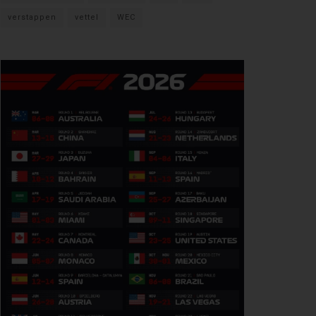
verstappen
vettel
WEC