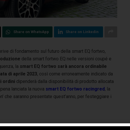
Share on WhatsApp
Share on Linkedin
prive di fondamento sul futuro della smart EQ fortwo,
roduzione
della smart fortwo EQ nelle versioni coupé e
guenza, la
smart EQ fortwo sarà ancora ordinabile
data di aprile 2023
, così come erroneamente indicato da
i ordini
dipenderà dalla disponibilità di prodotto allocata
 appena lanciata la nuova
smart EQ fortwo racingred
, la
on’ che saranno presentate quest’anno, per festeggiare i
e
smart