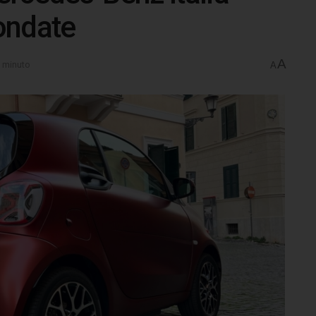
fondate
A
1 minuto
A