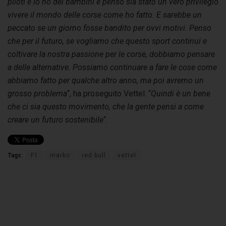
piloti e io ho dei bambini e penso sia stato un vero privilegio
vivere il mondo delle corse come ho fatto. E sarebbe un
peccato se un giorno fosse bandito per ovvi motivi. Penso
che per il futuro, se vogliamo che questo sport continui e
coltivare la nostra passione per le corse, dobbiamo pensare
a delle alternative. Possiamo continuare a fare le cose come
abbiamo fatto per qualche altro anno, ma poi avremo un
grosso problema
“, ha proseguito Vettel. “
Quindi è un bene
che ci sia questo movimento, che la gente pensi a come
creare un futuro sostenibile
“.
Tags:
F1
marko
red bull
vettel