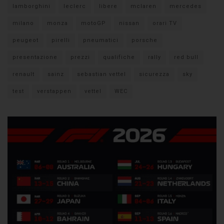
lamborghini
leclerc
libere
mclaren
mercedes
milano
monza
motoGP
nissan
orari TV
peugeot
pirelli
pneumatici
porsche
presentazione
prezzi
qualifiche
rally
red bull
renault
sainz
sebastian vettel
sicurezza
sky
test
verstappen
vettel
WEC