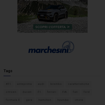
Tags
#F1
anteprima
audi
brembo
caratteristiche
citroen
ducati
F1
ferrari
FIA
fiat
ford
formula E
gara
hamilton
hyundai
imola