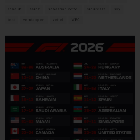
renault
sainz
sebastian vettel
sicurezza
sky
test
verstappen
vettel
WEC