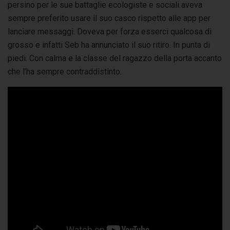
persino per le sue battaglie ecologiste e sociali aveva
sempre preferito usare il suo casco rispetto alle app per
lanciare messaggi. Doveva per forza esserci qualcosa di
grosso e infatti Seb ha annunciato il suo ritiro. In punta di
piedi. Con calma e la classe del ragazzo della porta accanto
che l’ha sempre contraddistinto.