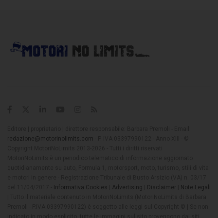
Editore | proprietario | direttore responsabile: Barbara Premoli - Email:
redazione@motorinolimits.com
- P. IVA 03397990122 - Anno XIII - ©
Copyright MotoriNoLimits 2013-2026 - Tutti i diritti riservati
MotoriNoLimits è un periodico telematico di informazione aggiornato
quotidianamente su auto, Formula 1, motorsport, moto, turismo, stili di vita
e motori in genere - Registrazione Tribunale di Busto Arsizio (VA) n. 03/17
del 11/04/2017 -
Informativa Cookies
|
Advertising
|
Disclaimer
|
Note Legali
| Tutto il materiale contenuto in MotoriNoLimits (MotoriNoLimits di Barbara
Premoli - P.IVA 03397990122) è soggetto alle leggi sul Copyright © | Se non
indicato in modo esplicito, tutte le immagini sul sito provengono dai siti