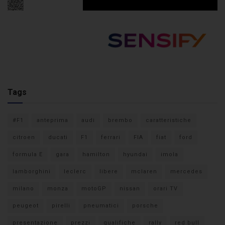
Tags
#F1
anteprima
audi
brembo
caratteristiche
citroen
ducati
F1
ferrari
FIA
fiat
ford
formula E
gara
hamilton
hyundai
imola
lamborghini
leclerc
libere
mclaren
mercedes
milano
monza
motoGP
nissan
orari TV
peugeot
pirelli
pneumatici
porsche
presentazione
prezzi
qualifiche
rally
red bull