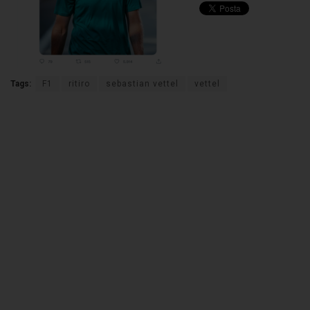
Tags:
F1
ritiro
sebastian vettel
vettel