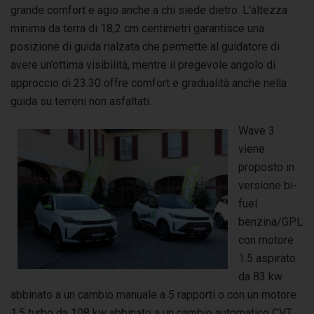
grande comfort e agio anche a chi siede dietro. L’altezza
minima da terra di 18,2 cm centimetri garantisce una
posizione di guida rialzata che permette al guidatore di
avere un’ottima visibilità, mentre il pregevole angolo di
approccio di 23.30 offre comfort e gradualità anche nella
guida su terreni non asfaltati.
Wave 3
viene
proposto in
versione bi-
fuel
benzina/GPL
con motore
1.5 aspirato
da 83 kw
abbinato a un cambio manuale a 5 rapporti o con un motore
1.5 turbo da 108 kw abbinato a un cambio automatico CVT