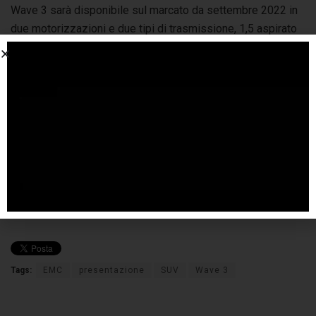
Wave 3 sarà disponibile sul marcato da settembre 2022 in
due motorizzazioni e due tipi di trasmissione, 1,5 aspirato
da 116 CV e cambio manuale, 1,5 Turbo da 147 CV e cambio
automatico, tutte con doppia alimentazione GPL/benzina.
Tags:
EMC
presentazione
SUV
Wave 3