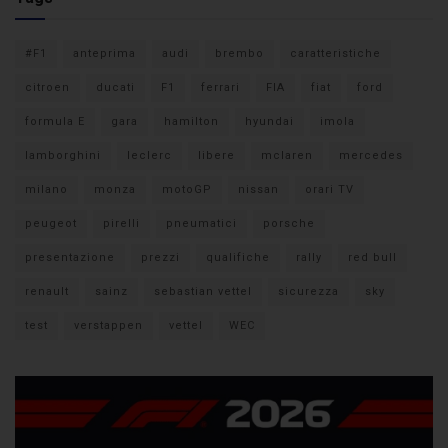
#F1
anteprima
audi
brembo
caratteristiche
citroen
ducati
F1
ferrari
FIA
fiat
ford
formula E
gara
hamilton
hyundai
imola
lamborghini
leclerc
libere
mclaren
mercedes
milano
monza
motoGP
nissan
orari TV
peugeot
pirelli
pneumatici
porsche
presentazione
prezzi
qualifiche
rally
red bull
renault
sainz
sebastian vettel
sicurezza
sky
test
verstappen
vettel
WEC