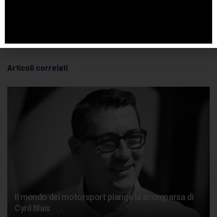
SPONSORIZZATO DA ADSENSE
Articoli
correlati
Il mondo del motorsport piange la scomparsa di
Cyril Blais