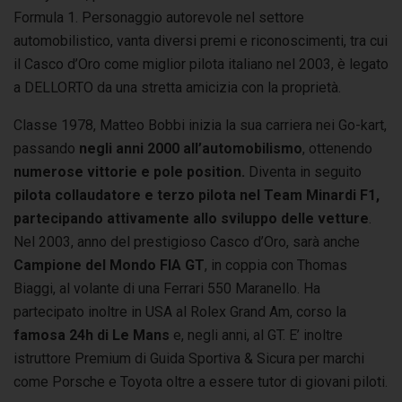
Formula 1. Personaggio autorevole nel settore
automobilistico, vanta diversi premi e riconoscimenti, tra cui
il Casco d’Oro come miglior pilota italiano nel 2003, è legato
a DELLORTO da una stretta amicizia con la proprietà.
Classe 1978, Matteo Bobbi inizia la sua carriera nei Go-kart,
passando
negli anni 2000 all’automobilismo
, ottenendo
numerose vittorie e pole position.
Diventa in seguito
pilota collaudatore e terzo pilota nel Team Minardi F1,
partecipando attivamente allo sviluppo delle vetture
.
Nel 2003, anno del prestigioso Casco d’Oro, sarà anche
Campione del Mondo FIA GT
, in coppia con Thomas
Biaggi, al volante di una Ferrari 550 Maranello. Ha
partecipato inoltre in USA al Rolex Grand Am, corso la
famosa 24h di Le Mans
e, negli anni, al GT. E’ inoltre
istruttore Premium di Guida Sportiva & Sicura per marchi
come Porsche e Toyota oltre a essere tutor di giovani piloti.