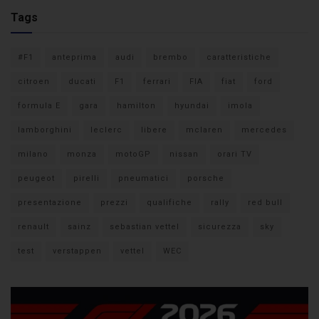
Tags
#F1
anteprima
audi
brembo
caratteristiche
citroen
ducati
F1
ferrari
FIA
fiat
ford
formula E
gara
hamilton
hyundai
imola
lamborghini
leclerc
libere
mclaren
mercedes
milano
monza
motoGP
nissan
orari TV
peugeot
pirelli
pneumatici
porsche
presentazione
prezzi
qualifiche
rally
red bull
renault
sainz
sebastian vettel
sicurezza
sky
test
verstappen
vettel
WEC