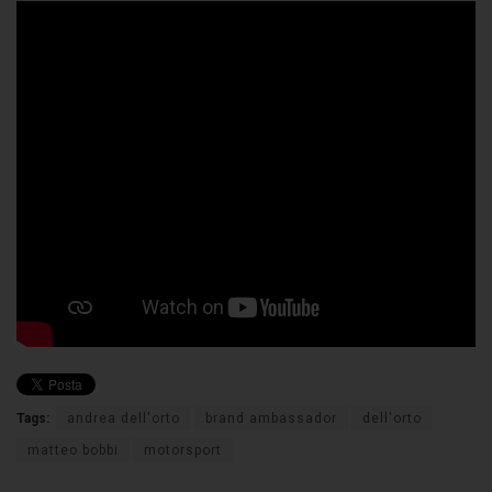
Tags:
andrea dell'orto
brand ambassador
dell'orto
matteo bobbi
motorsport