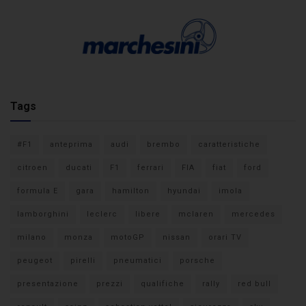
Tags
#F1
anteprima
audi
brembo
caratteristiche
citroen
ducati
F1
ferrari
FIA
fiat
ford
formula E
gara
hamilton
hyundai
imola
lamborghini
leclerc
libere
mclaren
mercedes
milano
monza
motoGP
nissan
orari TV
peugeot
pirelli
pneumatici
porsche
presentazione
prezzi
qualifiche
rally
red bull