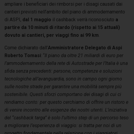
ampliare i beneficiari dei rimborsi per i disagi causati dai
cantieri previsti nell’ambito del piano di ammodernamento
di ASPI,
dal 1 maggio
il cashback verrà riconosciuto
a
partire da 10 minuti di ritardo (rispetto ai 15 attuali)
dovuto ai cantieri, per viaggi fino ai 99 km
.
Come dichiarato dall’
Amministratore Delegato di Aspi
Roberto Tomasi
: “
Il piano da oltre 21 miliardi di euro per
l’ammodernamento della rete di Autostrade per l’Italia è una
sfida senza precedenti: persone, competenze e soluzioni
tecnologiche all’avanguardia, sono in campo ogni giorno
sulle nostre strade per garantire una mobilità sempre più
sostenibile. Questi sforzi comportano dei disagi di cui ci
rendiamo conto: per questo cerchiamo di offrire un ristoro e
di venire incontro alle esigenze dei nostri utenti. L’iniziativa
del “cashback targa” è solo l’ultimo step di un percorso teso
a migliorare l’esperienza di viaggio: si tratta per noi di un
progetto fondamentale nella relazione con i viaggiatori,