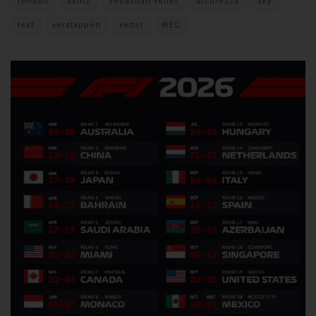
renault
sainz
sebastian vettel
sicurezza
sky
test
verstappen
vettel
WEC