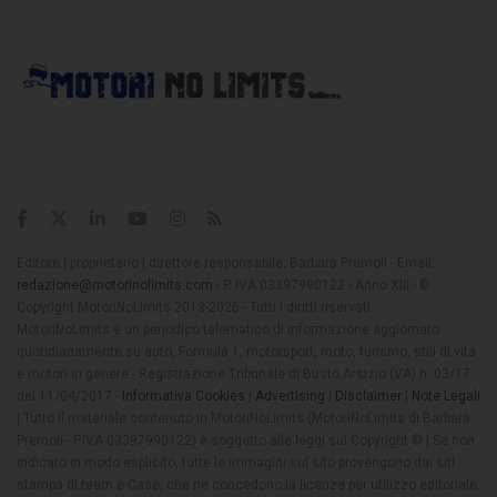
Editore | proprietario | direttore responsabile: Barbara Premoli - Email:
redazione@motorinolimits.com
- P. IVA 03397990122 - Anno XIII - ©
Copyright MotoriNoLimits 2013-2026 - Tutti i diritti riservati
MotoriNoLimits è un periodico telematico di informazione aggiornato
quotidianamente su auto, Formula 1, motorsport, moto, turismo, stili di vita
e motori in genere - Registrazione Tribunale di Busto Arsizio (VA) n. 03/17
del 11/04/2017 -
Informativa Cookies
|
Advertising
|
Disclaimer
|
Note Legali
| Tutto il materiale contenuto in MotoriNoLimits (MotoriNoLimits di Barbara
Premoli - P.IVA 03397990122) è soggetto alle leggi sul Copyright © | Se non
indicato in modo esplicito, tutte le immagini sul sito provengono dai siti
stampa di team e Case, che ne concedono la licenza per utilizzo editoriale