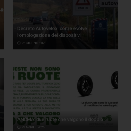
Decreto Autovelox: come evolve
l’omologazione dei dispositivi
22 GIUGNO 2026
ANCMA: due ruote che valgono il doppio
23 APRILE 2026