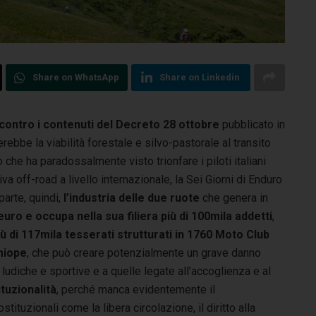
Share on WhatsApp
Share on Linkedin
contro i contenuti del Decreto
28 ottobre
pubblicato in
rebbe la viabilità forestale e silvo-pastorale al transito
o che ha paradossalmente visto trionfare i piloti italiani
a off-road a livello internazionale, la Sei Giorni di Enduro
parte, quindi,
l’industria delle due ruote
che genera in
 euro e occupa nella sua filiera più di 100mila addetti
,
ù di 117mila tesserati strutturati in 1760 Moto Club
miope
, che può creare potenzialmente un grave danno
tà ludiche e sportive e a quelle legate all’accoglienza e al
ituzionalità
, perché manca evidentemente il
stituzionali come la libera circolazione, il diritto alla