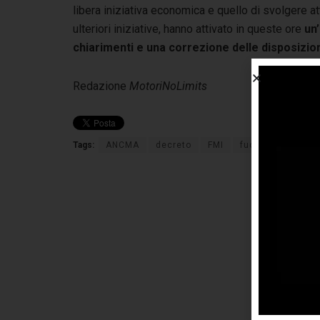
libera iniziativa economica e quello di svolgere at
ulteriori iniziative, hanno attivato in queste ore
un
chiarimenti e una correzione delle disposizio
Redazione
MotoriNoLimits
Tags:
ANCMA
decreto
FMI
fuoristrada