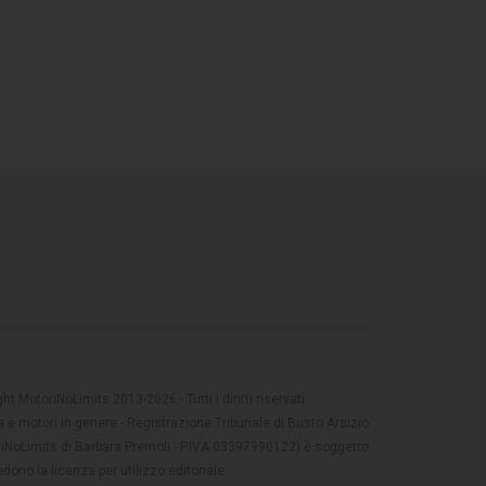
t MotoriNoLimits 2013-2026 - Tutti i diritti riservati
 e motori in genere - Registrazione Tribunale di Busto Arsizio
oriNoLimits di Barbara Premoli - P.IVA 03397990122) è soggetto
dono la licenza per utilizzo editoriale