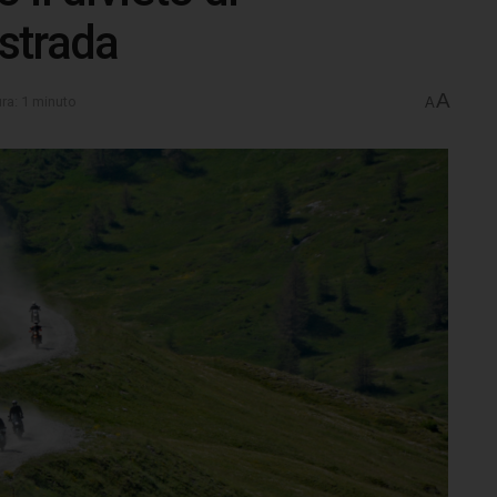
istrada
A
ura: 1 minuto
A