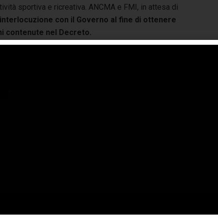
tività sportiva e ricreativa. ANCMA e FMI, in attesa di
’interlocuzione con il Governo al fine di ottenere
ni contenute nel Decreto.