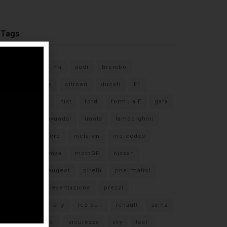
Tags
#F1
anteprima
audi
brembo
caratteristiche
citroen
ducati
F1
ferrari
FIA
fiat
ford
formula E
gara
hamilton
hyundai
imola
lamborghini
leclerc
libere
mclaren
mercedes
milano
monza
motoGP
nissan
orari TV
peugeot
pirelli
pneumatici
porsche
presentazione
prezzi
qualifiche
rally
red bull
renault
sainz
sebastian vettel
sicurezza
sky
test