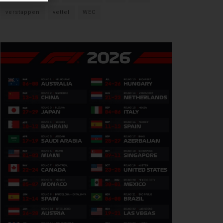
verstappen
vettel
WEC