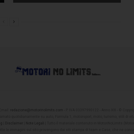
 Email:
redazione@motorinolimits.com
- P. IVA 03397990122 - Anno XIII - © Copyrigh
rnato quotidianamente su auto, Formula 1, motorsport, moto, turismo, stili di vita
ng
|
Disclaimer
|
Note Legali
| Tutto il materiale contenuto in MotoriNoLimits (Mot
 tutte le immagini sul sito provengono dai siti stampa di team e Case, che ne conce