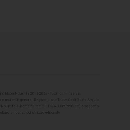
t MotoriNoLimits 2013-2026 - Tutti i diritti riservati
 e motori in genere - Registrazione Tribunale di Busto Arsizio
oriNoLimits di Barbara Premoli - P.IVA 03397990122) è soggetto
dono la licenza per utilizzo editoriale