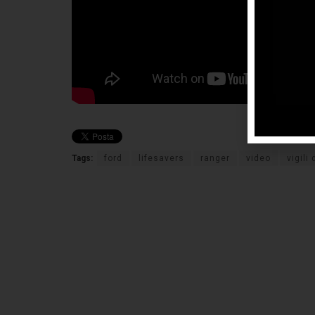
Tags:
ford
lifesavers
ranger
video
vigili