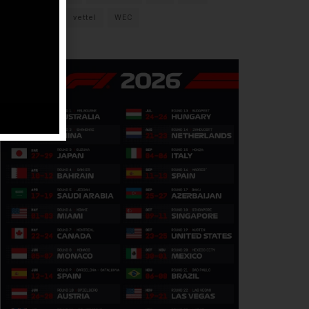
verstappen
vettel
WEC