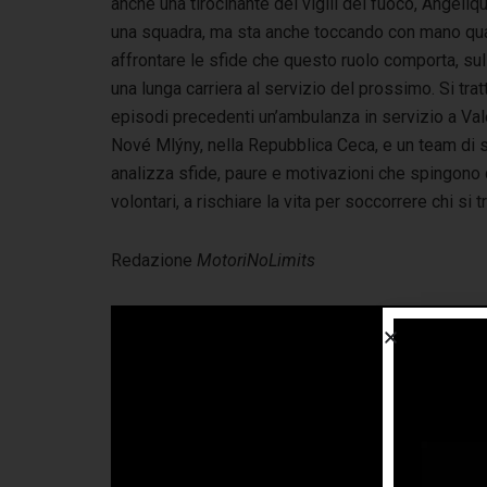
anche una tirocinante dei vigili del fuoco, Angéliq
una squadra, ma sta anche toccando con mano qua
affrontare le sfide che questo ruolo comporta, sul
una lunga carriera al servizio del prossimo. Si trat
episodi precedenti un’ambulanza in servizio a Val
Nové Mlýny, nella Repubblica Ceca, e un team di 
analizza sfide, paure e motivazioni che spingono q
volontari, a rischiare la vita per soccorrere chi si tr
Redazione
MotoriNoLimits