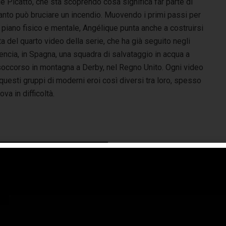
ue Picatto, che sta scoprendo cosa significa far parte di
nto può bruciare un incendio. Muovendo i primi passi per
 piano fisico e mentale, Angélique punta anche a costruirsi
ta del quarto video della serie, che ha già seguito negli
encia, in Spagna, una squadra di salvataggio in acqua a
soccorso in montagna a Derby, nel Regno Unito. Ogni video
uesti gruppi di moderni eroi così diversi tra loro, spesso
ova in difficoltà.