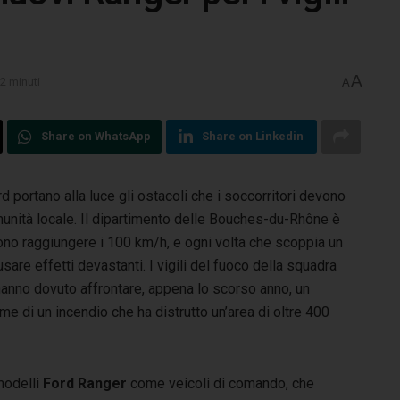
A
 2 minuti
A
Share on WhatsApp
Share on Linkedin
d portano alla luce gli ostacoli che i soccorritori devono
munità locale. Il dipartimento delle Bouches-du-Rhône è
sono raggiungere i 100 km/h, e ogni volta che scoppia un
are effetti devastanti. I vigili del fuoco della squadra
hanno dovuto affrontare, appena lo scorso anno, un
me di un incendio che ha distrutto un’area di oltre 400
modelli
Ford Ranger
come veicoli di comando, che