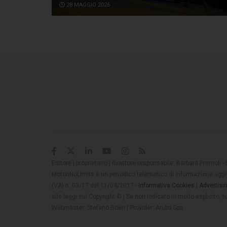
28 MAGGIO 2026
Editore | proprietario | direttore responsabile: Barbara Premoli -
MotoriNoLimits è un periodico telematico di informazione aggio
(VA) n. 03/17 del 11/04/2017 -
Informativa Cookies
|
Advertisi
alle leggi sul Copyright © | Se non indicato in modo esplicito,
Webmaster: Stefano Boeri | Provider: Aruba Spa