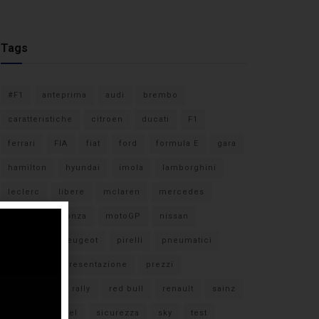
Tags
#F1
anteprima
audi
brembo
caratteristiche
citroen
ducati
F1
ferrari
FIA
fiat
ford
formula E
gara
hamilton
hyundai
imola
lamborghini
leclerc
libere
mclaren
mercedes
milano
monza
motoGP
nissan
orari TV
peugeot
pirelli
pneumatici
porsche
presentazione
prezzi
qualifiche
rally
red bull
renault
sainz
sebastian vettel
sicurezza
sky
test