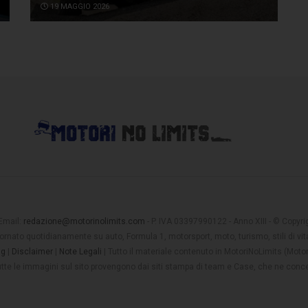
19 MAGGIO 2026
 Email:
redazione@motorinolimits.com
- P. IVA 03397990122 - Anno XIII - © Copyrigh
rnato quotidianamente su auto, Formula 1, motorsport, moto, turismo, stili di vita
ng
|
Disclaimer
|
Note Legali
| Tutto il materiale contenuto in MotoriNoLimits (Mot
 tutte le immagini sul sito provengono dai siti stampa di team e Case, che ne conce