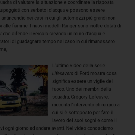
adra di valutare la situazione e coordinare la risposta.
uipaggiati con serbatoi d’acqua e possono essere
i antincendio nei casi in cui gli automezzi più grandi non
i alle fiamme. I nuovi modelli Ranger sono inoltre dotati di
r
che difende il veicolo creando un muro d’acqua e
atori di guadagnare tempo nel caso in cui rimanessero
amme,
L’ultimo video della serie
Lifesavers
di Ford mostra cosa
significa essere un vigile del
fuoco. Uno dei membri della
squadra, Grégory Lefeuvre,
racconta l’intervento chirurgico a
cui si è sottoposto per fare il
lavoro dei suoi sogni e come il
motivi ogni giorno ad andare avanti. Nel video conosciamo