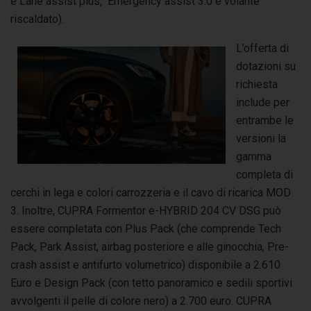
e Lane assist plus, Emergency assist 3.0 e volante
riscaldato).
L’offerta di
dotazioni su
richiesta
include per
entrambe le
versioni la
gamma
completa di
cerchi in lega e colori carrozzeria e il cavo di ricarica MOD
3. Inoltre, CUPRA Formentor e-HYBRID 204 CV DSG può
essere completata con Plus Pack (che comprende Tech
Pack, Park Assist, airbag posteriore e alle ginocchia, Pre-
crash assist e antifurto volumetrico) disponibile a 2.610
Euro e Design Pack (con tetto panoramico e sedili sportivi
avvolgenti il pelle di colore nero) a 2.700 euro. CUPRA