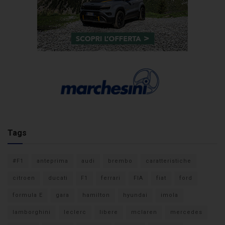
Tags
#F1
anteprima
audi
brembo
caratteristiche
citroen
ducati
F1
ferrari
FIA
fiat
ford
formula E
gara
hamilton
hyundai
imola
lamborghini
leclerc
libere
mclaren
mercedes