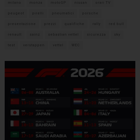
milano
monza
motoGP
nissan
orari TV
peugeot
pirelli
pneumatici
porsche
presentazione
prezzi
qualifiche
rally
red bull
renault
sainz
sebastian vettel
sicurezza
sky
test
verstappen
vettel
WEC