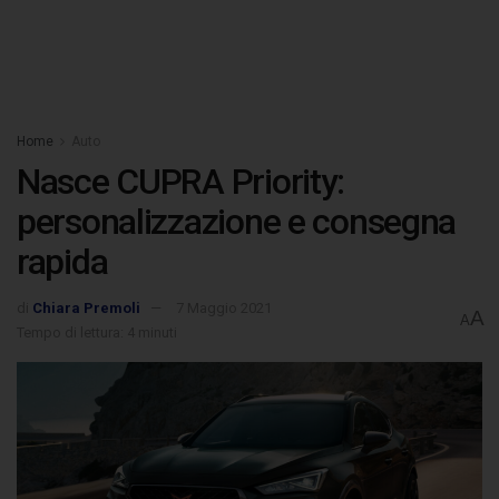
Home
Auto
Nasce CUPRA Priority:
personalizzazione e consegna
rapida
di
Chiara Premoli
7 Maggio 2021
A
A
Tempo di lettura: 4 minuti