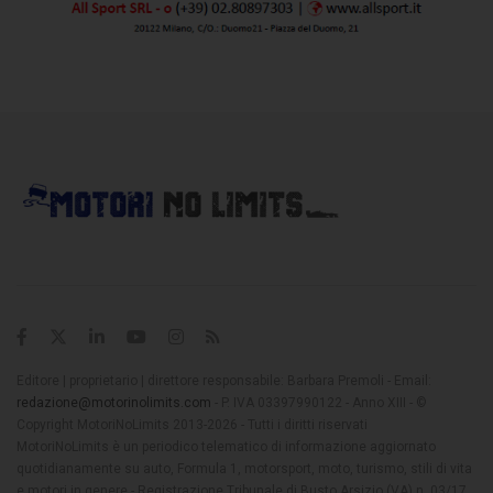
Editore | proprietario | direttore responsabile: Barbara Premoli - Email:
redazione@motorinolimits.com
- P. IVA 03397990122 - Anno XIII - ©
Copyright MotoriNoLimits 2013-2026 - Tutti i diritti riservati
MotoriNoLimits è un periodico telematico di informazione aggiornato
quotidianamente su auto, Formula 1, motorsport, moto, turismo, stili di vita
e motori in genere - Registrazione Tribunale di Busto Arsizio (VA) n. 03/17