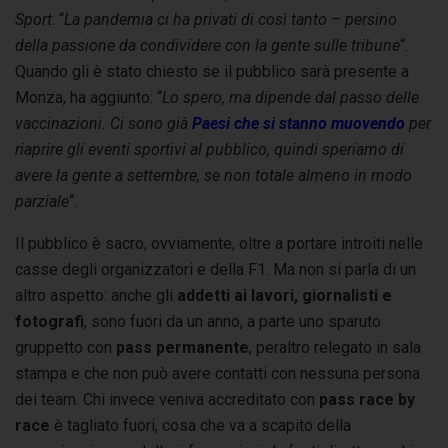
Sport
. “
La pandemia ci ha privati di così tanto – persino
della passione da condividere con la gente sulle tribune
“.
Quando gli è stato chiesto se il pubblico sarà presente a
Monza, ha aggiunto: “
Lo spero, ma dipende dal passo delle
vaccinazioni. Ci sono già
Paesi che si stanno muovendo
per
riaprire gli eventi sportivi al pubblico, quindi speriamo di
avere la gente a settembre, se non totale almeno in modo
parziale
“.
Il pubblico è sacro, ovviamente, oltre a portare introiti nelle
casse degli organizzatori e della F1.
Ma non si parla di un
altro aspetto: anche gli
addetti ai lavori, giornalisti e
fotografi
, sono fuori da un anno, a parte uno sparuto
gruppetto con
pass permanente
, peraltro relegato in sala
stampa e che non può avere contatti con nessuna persona
dei team. Chi invece veniva accreditato con
pass race by
race
è tagliato fuori, cosa che va a scapito della