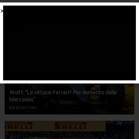
Articoli
correlati
Wolff: “Le vittorie Ferrari? Per demerito della
Mercedes”
8 AGOSTO 2026