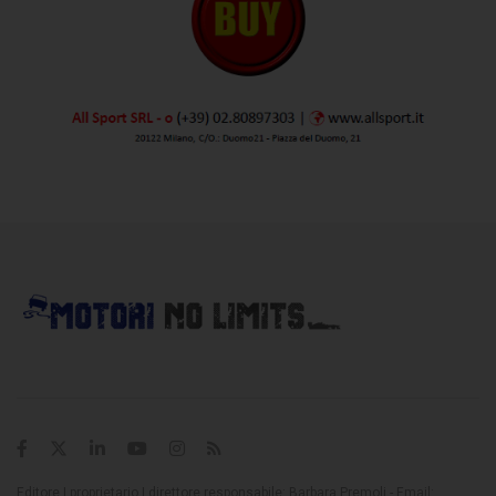
Editore | proprietario | direttore responsabile: Barbara Premoli - Email: