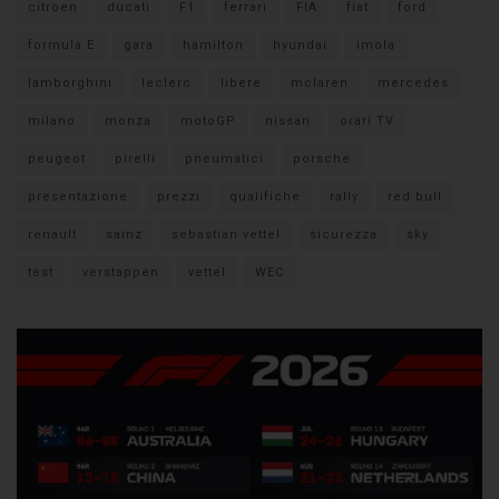
citroen
ducati
F1
ferrari
FIA
fiat
ford
formula E
gara
hamilton
hyundai
imola
lamborghini
leclerc
libere
mclaren
mercedes
milano
monza
motoGP
nissan
orari TV
peugeot
pirelli
pneumatici
porsche
presentazione
prezzi
qualifiche
rally
red bull
renault
sainz
sebastian vettel
sicurezza
sky
test
verstappen
vettel
WEC