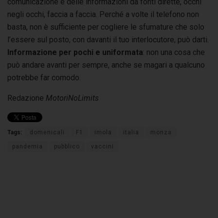
comunicazione e delle informazioni da fonti dirette, occhi
negli occhi, faccia a faccia. Perché a volte il telefono non
basta, non è sufficiente per cogliere le sfumature che solo
l’essere sul posto, con davanti il tuo interlocutore, può darti.
Informazione per pochi e uniformata
: non una cosa che
può andare avanti per sempre, anche se magari a qualcuno
potrebbe far comodo.
Redazione
MotoriNoLimits
Tags:
domenicali
F1
imola
italia
monza
pandemia
pubblico
vaccini