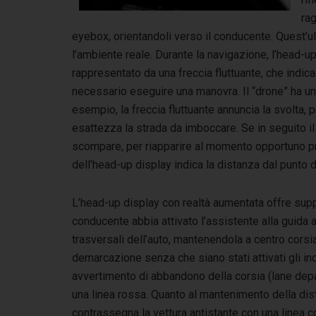
rag
eyebox, orientandoli verso il conducente. Quest’ul
l’ambiente reale. Durante la navigazione, l’head-u
rappresentato da una freccia fluttuante, che indic
necessario eseguire una manovra. Il “drone” ha un
esempio, la freccia fluttuante annuncia la svolta, 
esattezza la strada da imboccare. Se in seguito il p
scompare, per riapparire al momento opportuno p
dell’head-up display indica la distanza dal punto d
L’head-up display con realtà aumentata offre suppo
conducente abbia attivato l’assistente alla guida a
trasversali dell’auto, mantenendola a centro corsi
demarcazione senza che siano stati attivati gli ind
avvertimento di abbandono della corsia (lane dep
una linea rossa. Quanto al mantenimento della dis
contrassegna la vettura antistante con una linea 