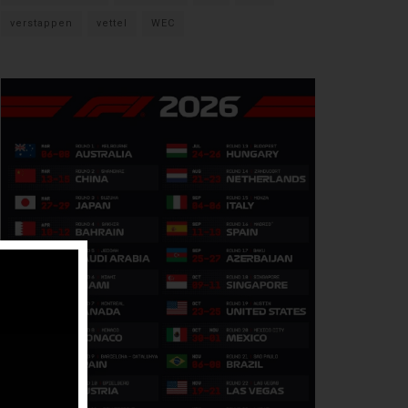
verstappen
vettel
WEC