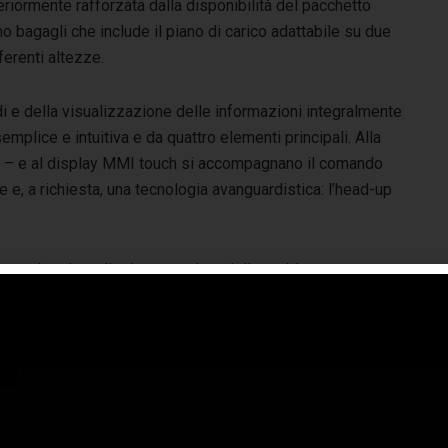
eriormente rafforzata dalla disponibilità del pacchetto
o bagagli che include il piano di carico adattabile su due
ferenti altezze.
i e della visualizzazione delle informazioni integralmente
emplice e intuitiva e da quattro elementi principali. Alla
pit – e al display MMI touch si accompagnano il comando
e, a richiesta, una tecnologia avanguardistica: l’head-up
nuovo head-up display corredato della realtà aumentata
iuga praticità, sicurezza e precisione nelle indicazioni. Il
positivo proietta sul parabrezza le principali informazioni
funzione di due livelli: quello di stato, che riguarda il
mportamento della vettura, e quello AR (Augmented
lity). Le avvertenze dei sistemi di assistenza, le frecce
svolta legate alla navigazione e i relativi punti di partenza