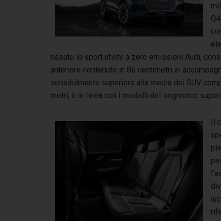
mil
Q4
com
ele
basato lo sport utility a zero emissioni Audi, con
anteriore contenuto in 86 centimetri si accompag
sensibilmente superiore alla media dei SUV compat
metri, è in linea con i modelli del segmento superi
Il 
ape
pia
pa
l’a
div
luc
rif