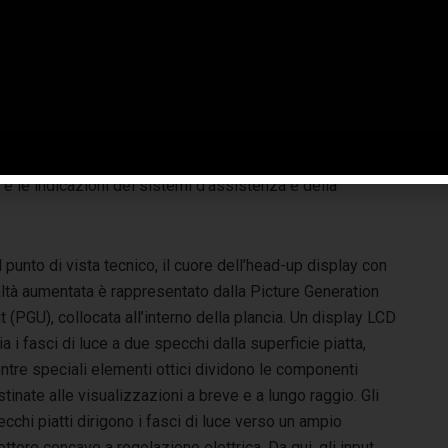
destinazione vengono mostrati come contenuti AR e
sualizzati in modo dinamico, così che appaiano parte
nenti alla realtà virtuale “fluttuano” a circa dieci metri
i di guida, a distanze superiori. Le informazioni cosi
zioni di scarsa visibilità, e consentono al guidatore di non
lizzazione dei contenuti AR ha una diagonale di 70 pollici.
isualizzate le informazioni di stato relative al veicolo
 e le indicazioni dei sistemi d’assistenza e della
 punto di vista tecnico, il cuore dell’head-up display con
altà aumentata è rappresentato dalla Picture Generation
t (PGU), collocata all’interno della plancia. Un display LCD
ia i fasci di luce a due specchi dalla superficie piatta,
ntre speciali elementi ottici dividono le componenti
tinate alle visualizzazioni a breve e a lungo raggio. Gli
cchi piatti dirigono i fasci di luce verso un ampio
lettore concavo a regolazione elettrica. Da qui, gli input