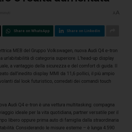
A
 minuti
A
Share on WhatsApp
Share on Linkedin
lettrica MEB del Gruppo Volkswagen, nuova Audi Q4 e-tron
 un’abitabilità di categoria superiore. L’head-up display
ale, a vantaggio della sicurezza e del comfort di guida. Il
eato dall’inedito display MMI da 11,6 pollici, il più ampio
volanti dal look futuristico, corredati dei comandi touch
ova Audi Q4 e-tron è una vettura multitasking: compagna
viaggio ideale per la vita quotidiana, partner versatile per il
po libero oppure prima auto di famiglia dalla straordinaria
tabilità. Considerando le misure esterne – è lunga 4.590