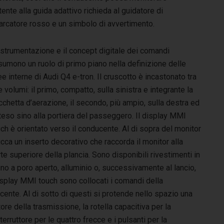
stente alla guida adattivo richieda al guidatore di
arcatore rosso e un simbolo di avvertimento.
 strumentazione e il concept digitale dei comandi
sumono un ruolo di primo piano nella definizione delle
ee interne di Audi Q4 e-tron. Il cruscotto è incastonato tra
 volumi: il primo, compatto, sulla sinistra e integrante la
chetta d’aerazione, il secondo, più ampio, sulla destra ed
teso sino alla portiera del passeggero. Il display MMI
ch è orientato verso il conducente. Al di sopra del monitor
cca un inserto decorativo che raccorda il monitor alla
te superiore della plancia. Sono disponibili rivestimenti in
no a poro aperto, alluminio o, successivamente al lancio,
 display MMI touch sono collocati i comandi della
cente. Al di sotto di questi si protende nello spazio una
ore della trasmissione, la rotella capacitiva per la
terruttore per le quattro frecce e i pulsanti per la