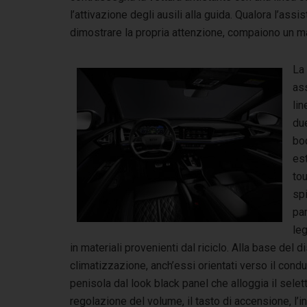
l’attivazione degli ausili alla guida. Qualora l’assi
dimostrare la propria attenzione, compaiono un m
La
as
lin
due
boc
es
tou
spi
par
leg
in materiali provenienti dal riciclo. Alla base del
climatizzazione, anch’essi orientati verso il condu
penisola dal look black panel che alloggia il selett
regolazione del volume, il tasto di accensione, l’in