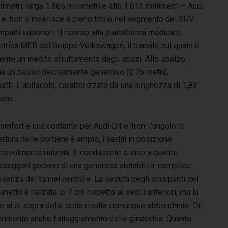
limetri, larga 1.865 millimetri e alta 1.613 millimetri – Audi
 e-tron s’inserisce a pieno titolo nel segmento dei SUV
patti superiori. Il ricorso alla piattaforma modulare
ttrica MEB del Gruppo Volkswagen, il pianale sul quale è
sente un inedito sfruttamento degli spazi. Allo sbalzo
na un passo decisamente generoso (2,76 metri),
ti. L’abitacolo, caratterizzato da una lunghezza di 1,83
ore.
comfort è una costante per Audi Q4 e-tron: l’angolo di
rtura delle portiere è ampio, i sedili in posizione
cevolmente rialzata. Il conducente e sino a quattro
sseggeri godono di una generosa abitabilità, complice
ssenza del tunnel centrale. La seduta degli occupanti del
anetto è rialzata di 7 cm rispetto ai sedili anteriori, ma la
e al di sopra della testa risulta comunque abbondante. Di
erimento anche l’alloggiamento delle ginocchia. Quanto