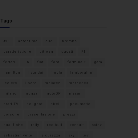
Tags
#F1
anteprima
audi
brembo
caratteristiche
citroen
ducati
F1
ferrari
FIA
fiat
ford
formula E
gara
hamilton
hyundai
imola
lamborghini
leclerc
libere
mclaren
mercedes
milano
monza
motoGP
nissan
orari TV
peugeot
pirelli
pneumatici
porsche
presentazione
prezzi
qualifiche
rally
red bull
renault
sainz
sebastian vettel
sicurezza
sky
test