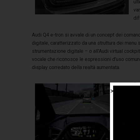
ult
van
dif
Audi Q4 e-tron si avvale di un concept dei comand
digitale, caratterizzato da una struttura dei menu s
strumentazione digitale – o all’Audi virtual cock
vocale che riconosce le espressioni d’uso comune 
display corredato della realtà aumentata.
Il 
con
dis
in 
co
Rea
di 