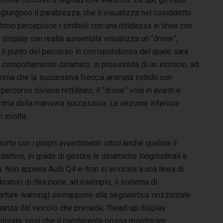
giungono il parabrezza, che li visualizza nel cosiddetto
timo percepisce i simboli con una nitidezza in linea con
p display con realtà aumentata visualizza un “drone”,
a il punto del percorso in corrispondenza del quale sarà
 comportamento dinamico: in prossimità di un incrocio, ad
prima che la successiva freccia animata indichi con
ercorso diviene rettilineo, il “drone” vola in avanti e
rima della manovra successiva. La sezione inferiore
i svolta.
rto con i propri avvertimenti ottici anche qualora il
dattivo, in grado di gestire le dinamiche longitudinali e
a. Non appena Audi Q4 e-tron si avvicina a una linea di
icatori di direzione, ad esempio, il sistema di
arture warning) sovrappone alla segnaletica orizzontale
tanza dal veicolo che precede, l’head-up display
colorata, così che il conducente possa monitorare