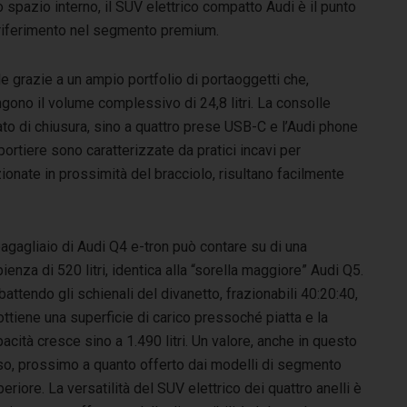
o spazio interno, il SUV elettrico compatto Audi è il punto
 riferimento nel segmento premium.
le grazie a un ampio portfolio di portaoggetti che,
gono il volume complessivo di 24,8 litri. La consolle
tato di chiusura, sino a quattro prese USB-C e l’Audi phone
ortiere sono caratterizzate da pratici incavi per
zionate in prossimità del bracciolo, risultano facilmente
bagagliaio di Audi Q4 e-tron può contare su di una
ienza di 520 litri, identica alla “sorella maggiore” Audi Q5.
attendo gli schienali del divanetto, frazionabili 40:20:40,
ottiene una superficie di carico pressoché piatta e la
acità cresce sino a 1.490 litri. Un valore, anche in questo
so, prossimo a quanto offerto dai modelli di segmento
eriore. La versatilità del SUV elettrico dei quattro anelli è