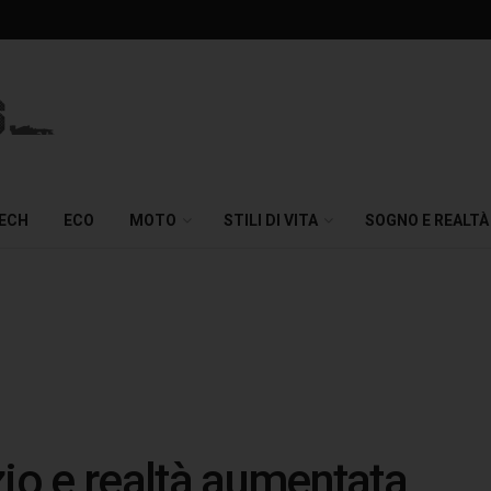
TECH
ECO
MOTO
STILI DI VITA
SOGNO E REALTÀ
zio e realtà aumentata