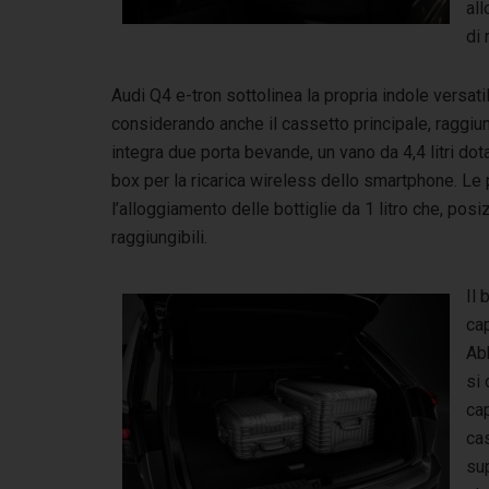
all
di
Audi Q4 e-tron sottolinea la propria indole versati
considerando anche il cassetto principale, raggiun
integra due porta bevande, un vano da 4,4 litri do
box per la ricarica wireless dello smartphone. Le p
l’alloggiamento delle bottiglie da 1 litro che, posi
raggiungibili.
Il 
cap
Abb
si 
cap
ca
sup