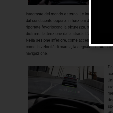
e 
vi
integrante del mondo esterno. Le indicazioni apparte
dal conducente oppure, in funzioni delle condizion
riportate favoriscono la sicurezza, specie in condi
distrarre l’attenzione dalla strada. L’area di visua
Nella sezione inferiore, come accennato, vengono v
come la velocità di marcia, la segnaletica stradale
navigazione.
Dal
re
Uni
inv
me
des
spe
rif