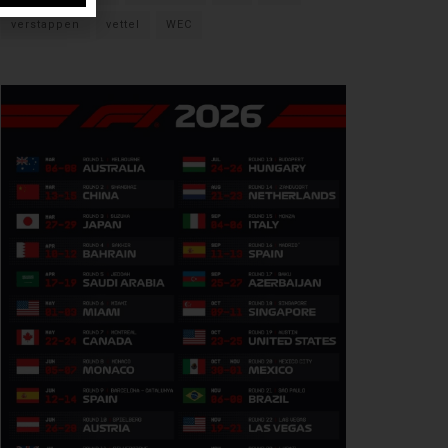
verstappen
vettel
WEC