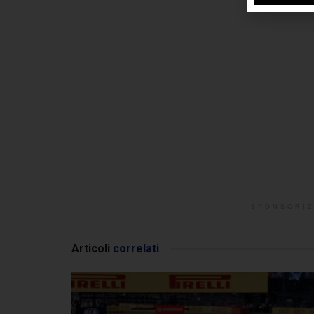
SPONSORIZ
Articoli
correlati