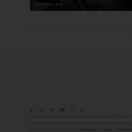
4 AGOSTO 2026
Editore | proprietario | direttore responsabile: Barbara Premoli -
MotoriNoLimits è un periodico telematico di informazione aggio
(VA) n. 03/17 del 11/04/2017 -
Informativa Cookies
|
Advertisi