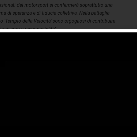
assionati del motorsport si confermerà soprattutto una
ima di speranza e di fiducia collettiva. Nella battaglia
uo ‘Tempio della Velocità’ sono orgogliosi di contribuire
ntusiasmo e responsabilità
”.
geronimo la russa
monza
vaccini