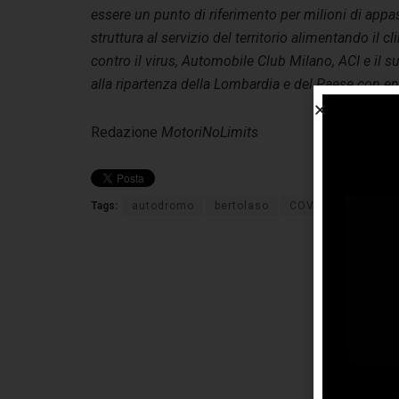
essere un punto di riferimento per milioni di app
struttura al servizio del territorio alimentando il cl
contro il virus, Automobile Club Milano, ACI e il s
alla ripartenza della Lombardia e del Paese con e
Redazione
MotoriNoLimits
Tags:
autodromo
bertolaso
COVID19
F1