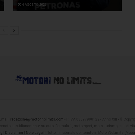
4 AGOSTO 2026
 Email:
redazione@motorinolimits.com
- P. IVA 03397990122 - Anno XIII - © Copyrigh
rnato quotidianamente su auto, Formula 1, motorsport, moto, turismo, stili di vita
ng
|
Disclaimer
|
Note Legali
| Tutto il materiale contenuto in MotoriNoLimits (Mot