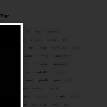
Tags
#F1
anteprima
audi
brembo
caratteristiche
citroen
ducati
F1
ferrari
FIA
fiat
ford
formula E
gara
hamilton
hyundai
imola
lamborghini
leclerc
libere
mclaren
mercedes
milano
monza
motoGP
nissan
orari TV
peugeot
pirelli
pneumatici
porsche
presentazione
prezzi
qualifiche
rally
red bull
renault
sainz
sebastian vettel
sicurezza
sky
test