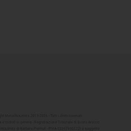
t MotoriNoLimits 2013-2026 - Tutti i diritti riservati
 e motori in genere - Registrazione Tribunale di Busto Arsizio
oriNoLimits di Barbara Premoli - P.IVA 03397990122) è soggetto