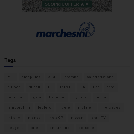
Tags
#F1
anteprima
audi
brembo
caratteristiche
citroen
ducati
F1
ferrari
FIA
fiat
ford
formula E
gara
hamilton
hyundai
imola
lamborghini
leclerc
libere
mclaren
mercedes
milano
monza
motoGP
nissan
orari TV
peugeot
pirelli
pneumatici
porsche