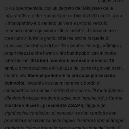
giugno 2019
in via sperimentale, con un decreto del Ministero delle
Infrastrutture e dei Trasporti, ma è l’anno 2020 quello in cui
il monopattino è diventato un vero e proprio veicolo,
essendo stato equiparato alle biciclette. Il loro numero è
cresciuto in tutte le grandi città ma anche in quelle di
provincia, con l’arrivo di ben 13 aziende che oggi affittano i
propri mezzi e che hanno vinto bandi pubblicati in molte
città italiane.
30 utenti coinvolti avevano meno di 18
anni
, a dimostrazione dell’utilizzo da parte di giovanissimi,
mentre una
86enne pedone è la persona più anziana
coinvolta
, investita da due minorenni a bordo di
monopattino a Cesena a settembre scorso. “
Il monopattino
alle doti di mezzo moderno, agile, non inquinante
“, afferma
Giordano Biserni, presidente ASAPS
, “
aggiunge
significative condizioni di pericolo se non condotto con
prudenza e osservanza delle regole, insomma doti di doppio
equilibrio: fisico e mentale, senza accettazione del rischio”
.