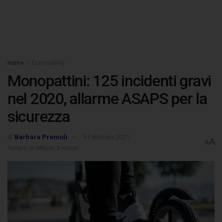
Home
Eco-mobility
Monopattini: 125 incidenti gravi
nel 2020, allarme ASAPS per la
sicurezza
di
Barbara Premoli
9 Febbraio 2021
A
A
Tempo di lettura: 3 minuti