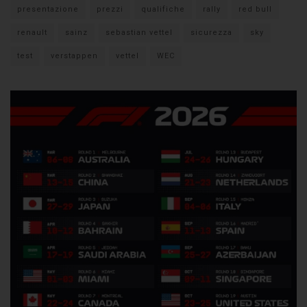
presentazione
prezzi
qualifiche
rally
red bull
renault
sainz
sebastian vettel
sicurezza
sky
test
verstappen
vettel
WEC