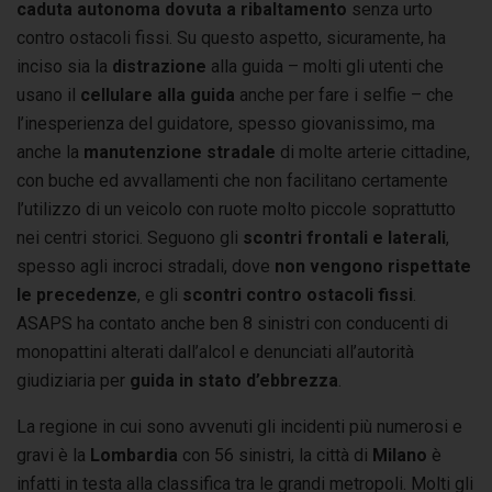
caduta autonoma dovuta a ribaltamento
senza urto
contro ostacoli fissi. Su questo aspetto, sicuramente, ha
inciso sia la
distrazione
alla guida – molti gli utenti che
usano il
cellulare alla guida
anche per fare i selfie – che
l’inesperienza del guidatore, spesso giovanissimo, ma
anche la
manutenzione stradale
di molte arterie cittadine,
con buche ed avvallamenti che non facilitano certamente
l’utilizzo di un veicolo con ruote molto piccole soprattutto
nei centri storici. Seguono gli
scontri frontali e laterali
,
spesso agli incroci stradali, dove
non vengono rispettate
le precedenze
, e gli
scontri contro ostacoli fissi
.
ASAPS ha contato anche ben 8 sinistri con conducenti di
monopattini alterati dall’alcol e denunciati all’autorità
giudiziaria per
guida in stato d’ebbrezza
.
La regione in cui sono avvenuti gli incidenti più numerosi e
gravi è la
Lombardia
con 56 sinistri, la città di
Milano
è
infatti in testa alla classifica tra le grandi metropoli. Molti gli