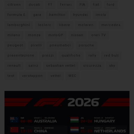
citroen
ducati
F1
ferrari
FIA
fiat
ford
formula E
gara
hamilton
hyundai
imola
lamborghini
leclerc
libere
mclaren
mercedes
milano
monza
motoGP
nissan
orari TV
peugeot
pirelli
pneumatici
porsche
presentazione
prezzi
qualifiche
rally
red bull
renault
sainz
sebastian vettel
sicurezza
sky
test
verstappen
vettel
WEC