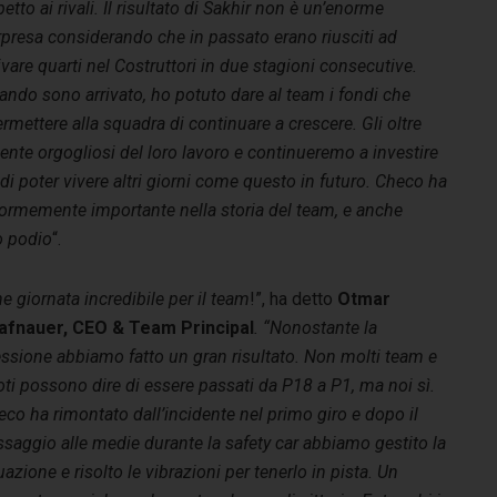
petto ai rivali. Il risultato di Sakhir non è un’enorme
rpresa considerando che in passato erano riusciti ad
ivare quarti nel Costruttori in due stagioni consecutive.
ndo sono arrivato, ho potuto dare al team i fondi che
ermettere alla squadra di continuare a crescere. Gli oltre
 orgogliosi del loro lavoro e continueremo a investire
di poter vivere altri giorni come questo in futuro. Checo ha
normemente importante nella storia del team, e anche
o podio
“.
e giornata incredibile per il team
!”, ha detto
Otmar
afnauer, CEO & Team Principal
. “Nonostante la
essione abbiamo fatto un gran risultato. Non molti team e
oti possono dire di essere passati da P18 a P1, ma noi sì.
co ha rimontato dall’incidente nel primo giro e dopo il
saggio alle medie durante la safety car abbiamo gestito la
uazione e risolto le vibrazioni per tenerlo in pista. Un