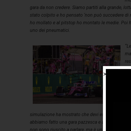
gara da non credere. Siamo partiti alla grande, lo
stato colpito e ho pensato ‘non può succedere di n
ho mollato e al pitstop ho montato le medie. Poi h
uno dei pneumatici.
“Le
man
res
med
fe
gui
riu
Me
abb
simulazione ha mostrato che devi essere significa
abbiamo fatto una gara pazzesca e abbiamo vinto 
non sono riuscito a parlare, ma è un risultato inc