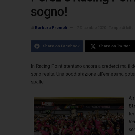
sogno!
di
Barbara Premoli
7 Dicembre 2020
Tempo di lettur
Share on Facebook
Share on Twitter
In Racing Point stentano ancora a crederci ma il do
sono realtà. Una soddisfazione all’ennesima pot
spalle.
A 
Str
ter
te
se