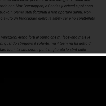
ttando con Max [Verstappen] e Charles [Leclerc] e poi sono
uovo!”. Siamo stati fortunati a non riportare danni. Non
o avuto un bloccaggio dietro la safety car e ho spiattellato
 vibrazioni erano forti al punto che mi facevano male le
i quando stringevo il volante, ma il team mi ha detto di
tare fuori. La situazione poi è migliorata lo stint sulle
ie si è rivelato cruciale per la vittoria. Quando ci siamo
rmati la seconda volta e ho montato le hard mi sembrava di
dare una limousine! Tutto liscio e un gran passo. Sono
scito a superare Lance e poi Esteban. Ovviamente la
rcedes ha avuto dei problemi ma penso che avessimo
astanza velocità per tener dietro George – la nostra
tivamente più veloce per passare. Fortuna o no, oggi
meritatamente. Tagliato il traguardo piangevo e per un po’
redibile per il team. Complimenti anche a Lance per essere