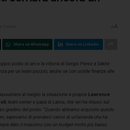
A
a: 3 minuti
A
Share on WhatsApp
Share on Linkedin
ppio podio di ieri e la vittoria di Sergio Perez a Sakhir
enza
per un team piccolo, anche se con solide finanze alle
riassumere al meglio la situazione è proprio
Lawrence
oll
, team owner e papà di Lance, che ieri ha chiuso sul
zo gradino del podio: “
Quando abbiamo acquisito questo
am, sapevamo di prenderci carico di un’azienda che ha
mpre dato il massimo con un budget molto più basso