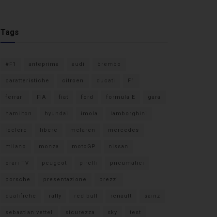
Tags
#F1
anteprima
audi
brembo
caratteristiche
citroen
ducati
F1
ferrari
FIA
fiat
ford
formula E
gara
hamilton
hyundai
imola
lamborghini
leclerc
libere
mclaren
mercedes
milano
monza
motoGP
nissan
orari TV
peugeot
pirelli
pneumatici
porsche
presentazione
prezzi
qualifiche
rally
red bull
renault
sainz
sebastian vettel
sicurezza
sky
test