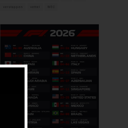
verstappen
vettel
WEC