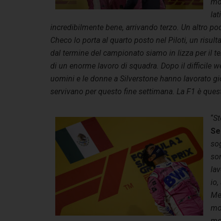
mom
lat
incredibilmente bene, arrivando terzo. Un altro podi
Checo lo porta al quarto posto nel Piloti, un risult
dal termine del campionato siamo in lizza per il terz
di un enorme lavoro di squadra. Dopo il difficile
uomini e le donne a Silverstone hanno lavorato gio
servivano per questo fine settimana. La F1 è ques
“
St
Se
so
son
lav
io,
Mes
mo
mom