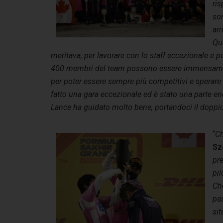
ris
so
arr
Qua
meritava, per lavorare con lo staff eccezionale e p
400 membri del team possono essere immensamente
per poter essere sempre più competitivi e sperare 
fatto una gara eccezionale ed è stato una parte e
Lance ha guidato molto bene, portandoci il doppi
“
Ch
Sz
pr
pil
Che
pas
sit