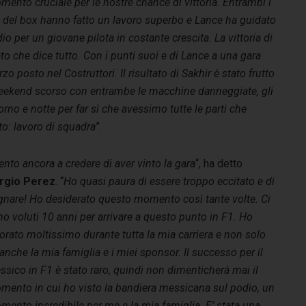
ento cruciale per le nostre chance di vittoria. Entrambi i
i del box hanno fatto un lavoro superbo e Lance ha guidato
o per un giovane pilota in costante crescita. La vittoria di
ato che dice tutto. Con i punti suoi e di Lance a una gara
o posto nel Costruttori. Il risultato di Sakhir è stato frutto
 weekend scorso con entrambe le macchine danneggiate, gli
rno e notte per far sì che avessimo tutte le parti che
to: lavoro di squadra
”.
ento ancora a credere di aver vinto la gara
“, ha detto
rgio Perez
. “
Ho quasi paura di essere troppo eccitato e di
gnare! Ho desiderato questo momento così tante volte. Ci
o voluti 10 anni per arrivare a questo punto in F1. Ho
orato moltissimo durante tutta la mia carriera e non solo
 anche la mia famiglia e i miei sponsor. Il successo per il
sico in F1 è stato raro, quindi non dimenticherà mai il
mento in cui ho visto la bandiera messicana sul podio, un
ento incredibile per me e la mia famiglia. E’ stata una