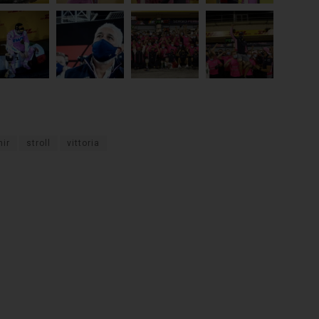
hir
stroll
vittoria