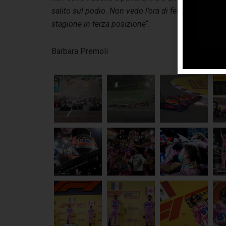
salito sul podio. Non vedo l’ora di festeggiare co
stagione in terza posizione
“.
Barbara Premoli