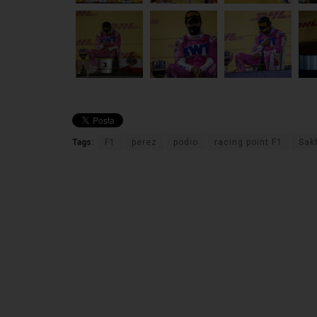
Tags:
F1
perez
podio
racing point F1
Sak