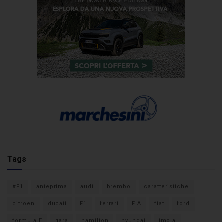
Tags
#F1
anteprima
audi
brembo
caratteristiche
citroen
ducati
F1
ferrari
FIA
fiat
ford
formula E
gara
hamilton
hyundai
imola