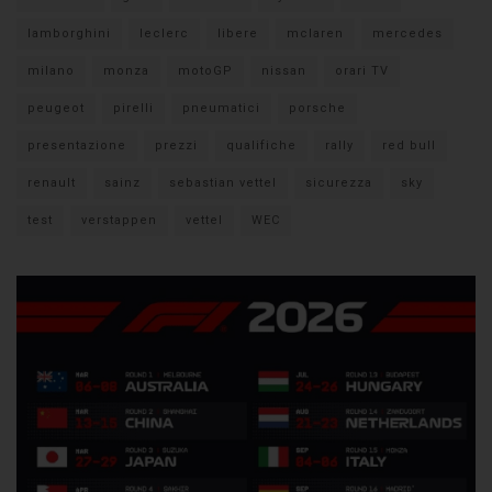
lamborghini
leclerc
libere
mclaren
mercedes
milano
monza
motoGP
nissan
orari TV
peugeot
pirelli
pneumatici
porsche
presentazione
prezzi
qualifiche
rally
red bull
renault
sainz
sebastian vettel
sicurezza
sky
test
verstappen
vettel
WEC