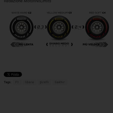
Redazione
MotoriNoLimits
Tags:
F1
libere
pirelli
Sakhir