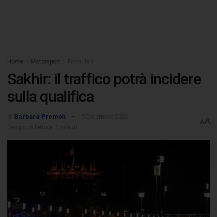
Home
Motorsport
Formula 1
Sakhir: il traffico potrà incidere
sulla qualifica
di
Barbara Premoli
5 Dicembre 2020
A
A
Tempo di lettura: 2 minuti