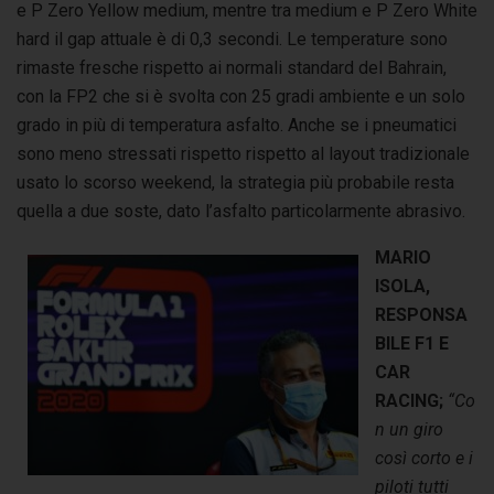
e P Zero Yellow medium, mentre tra medium e P Zero White
hard il gap attuale è di 0,3 secondi.
Le temperature sono
rimaste fresche rispetto ai normali standard del Bahrain,
con la FP2 che si è svolta con 25 gradi ambiente e un solo
grado in più di temperatura asfalto.
Anche se i pneumatici
sono meno stressati rispetto rispetto al layout tradizionale
usato lo scorso weekend, la strategia più probabile resta
quella a due soste, dato l’asfalto particolarmente abrasivo.
MARIO
ISOLA,
RESPONSA
BILE F1 E
CAR
RACING;
“Co
n un giro
così corto e i
piloti tutti