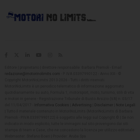
Editore | proprietario | direttore responsabile: Barbara Premoli - Email:
redazione@motorinolimits.com
- P. IVA 03397990122 - Anno XIII - ©
Copyright MotoriNoLimits 2013-2026 - Tutti i diritti riservati
MotoriNoLimits è un periodico telematico di informazione aggiornato
quotidianamente su auto, Formula 1, motorsport, moto, turismo, stili di vita
e motori in genere - Registrazione Tribunale di Busto Arsizio (VA) n. 03/17
del 11/04/2017 -
Informativa Cookies
|
Advertising
|
Disclaimer
|
Note Legali
| Tutto il materiale contenuto in MotoriNoLimits (MotoriNoLimits di Barbara
Premoli - P.IVA 03397990122) è soggetto alle leggi sul Copyright © | Se non
indicato in modo esplicito, tutte le immagini sul sito provengono dai siti
stampa di team e Case, che ne concedono la licenza per utilizzo editoriale
Webmaster: Stefano Boeri | Provider: Aruba Spa