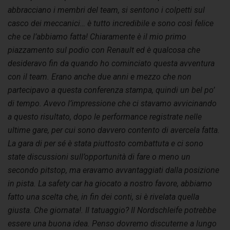
abbracciano i membri del team, si sentono i colpetti sul
casco dei meccanici… è tutto incredibile e sono così felice
che ce l’abbiamo fatta! Chiaramente è il mio primo
piazzamento sul podio con Renault ed è qualcosa che
desideravo fin da quando ho cominciato questa avventura
con il team. Erano anche due anni e mezzo che non
partecipavo a questa conferenza stampa, quindi un bel po’
di tempo. Avevo l’impressione che ci stavamo avvicinando
a questo risultato, dopo le performance registrate nelle
ultime gare, per cui sono davvero contento di avercela fatta.
La gara di per sé è stata piuttosto combattuta e ci sono
state discussioni sull’opportunità di fare o meno un
secondo pitstop, ma eravamo avvantaggiati dalla posizione
in pista. La safety car ha giocato a nostro favore, abbiamo
fatto una scelta che, in fin dei conti, si è rivelata quella
giusta. Che giornata!. Il tatuaggio? Il Nordschleife potrebbe
essere una buona idea. Penso dovremo discuterne a lungo