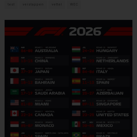
test
verstappen
vettel
WEC