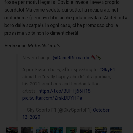
fosse per motivi legati al Covid e invece l’aveva proprio
scordato! Ma come vedete qui sotto, ha recuperato nel
motorhome (però avrebbe anche potuto invitare Abiteboul a
bere dalla scarpa!). In ogni caso, ci ha promesso che la
prossima volta non lo dimenticherà!
Redazione
MotoriNoLimits
Never change,
@DanielRicciardo
A post-race shoey, after speaking to
#SkyF1
about his “really happy shock” of a podium,
his 2021 emotions and London tattoo
artists…
https://t.co/BUHHj66H18
pic.twitter.com/ZrskDDYHPe
— Sky Sports F1 (@SkySportsF1)
October
12, 2020