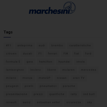
Tags
#F1
anteprima
audi
brembo
caratteristiche
citroen
ducati
F1
ferrari
FIA
fiat
ford
formula E
gara
hamilton
hyundai
imola
lamborghini
leclerc
libere
mclaren
mercedes
milano
monza
motoGP
nissan
orari TV
peugeot
pirelli
pneumatici
porsche
presentazione
prezzi
qualifiche
rally
red bull
renault
sainz
sebastian vettel
sicurezza
sky