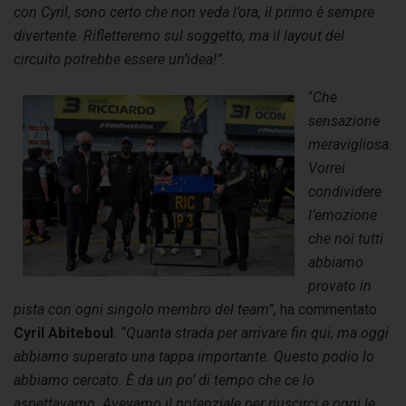
con Cyril, sono certo che non veda l’ora, il primo è sempre
divertente. Rifletteremo sul soggetto, ma il layout del
circuito potrebbe essere un’idea!”.
“
Che
sensazione
meravigliosa.
Vorrei
condividere
l’emozione
che noi tutti
abbiamo
provato in
pista con ogni singolo membro del team”,
ha commentato
Cyril Abiteboul
. “Quanta strada per arrivare fin qui, ma oggi
abbiamo superato una tappa importante. Questo podio lo
abbiamo cercato.
È
da un po’ di tempo che ce lo
aspettavamo. Avevamo il potenziale per riuscirci e oggi le