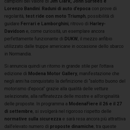
campioni del valore di
Jim Clark, John Surtees e
Lorenzo Bandini
.
Raduni di auto d’epoca
con prove di
regolarità,
test ride con moto Triumph
, possibilità di
guidare
Ferrari e Lamborghini
, ritrovo di
Harley-
Davidson
e, come curiosità, un esemplare ancora
perfettamente funzionante di
DUKW
, il mezzo anfibio
utilizzato dalle truppe americane in occasione dello sbarco
in Normandia.
Si annuncia quindi un ritorno in grande stile per l’ottava
edizione di
Modena Motor Gallery
, manifestazione che
negli anni ha conquistato la definizione di “salotto buono del
motorismo d’epoca” grazie alla qualità delle vetture
selezionate, alla raffinatezza delle mostre e all’originalità
delle proposte. In programma a
ModenaFiere il 26 e il 27
di settembre
, si svolgerà nel rigoroso rispetto delle
normative sulla sicurezza
e sarà resa ancora più attrattiva
dall’elevato numero di
proposte dinamiche
; tra queste