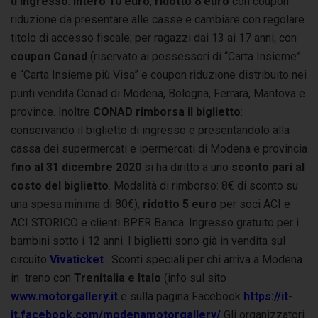
d’ingresso
:
intero 10 euro
,
ridotto 8 euro
con coupon
riduzione da presentare alle casse e cambiare con regolare
titolo di accesso fiscale; per ragazzi dai 13 ai 17 anni; con
coupon Conad
(riservato ai possessori di “Carta Insieme”
e “Carta Insieme più Visa” e coupon riduzione distribuito nei
punti vendita Conad di Modena, Bologna, Ferrara, Mantova e
province. Inoltre
CONAD rimborsa il biglietto
:
conservando il biglietto di ingresso e presentandolo alla
cassa dei supermercati e ipermercati di Modena e provincia
fino al 31 dicembre 2020
si ha diritto a uno
sconto pari al
costo del biglietto
. Modalità di rimborso: 8€ di sconto su
una spesa minima di 80€);
ridotto 5 euro
per soci ACI e
ACI STORICO e clienti BPER Banca. Ingresso gratuito per i
bambini sotto i 12 anni. I biglietti sono già in vendita sul
circuito
Vivaticket
.
Sconti speciali per chi arriva a Modena
in treno con
Trenitalia e Italo
(info sul sito
www.motorgallery.it
e sulla pagina Facebook
https://it-
it.facebook.com/modenamotorgallery/
Gli organizzatori