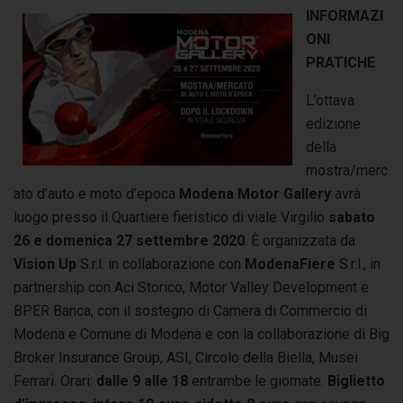
INFORMAZI
ONI
PRATICHE
L’ottava
edizione
della
mostra/merc
ato d’auto e moto d’epoca
Modena Motor Gallery
avrà
luogo presso il Quartiere fieristico di viale Virgilio
sabato
26 e domenica 27 settembre 2020
. È organizzata da
Vision Up
S.r.l. in collaborazione con
ModenaFiere
S.r.l., in
partnership con Aci Storico, Motor Valley Development e
BPER Banca, con il sostegno di Camera di Commercio di
Modena e Comune di Modena e con la collaborazione di Big
Broker Insurance Group, ASI, Circolo della Biella, Musei
Ferrari. Orari:
dalle 9 alle 18
entrambe le giornate.
Biglietto