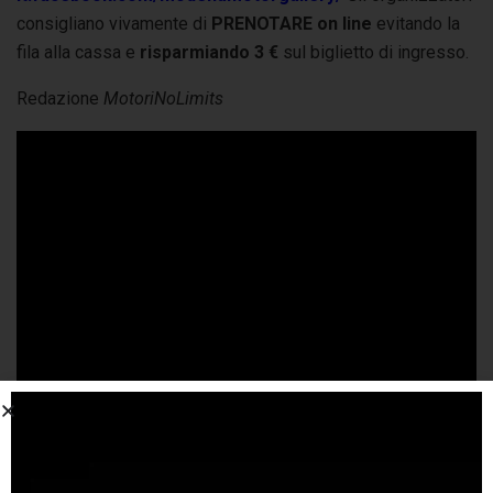
consigliano vivamente di
PRENOTARE on line
evitando la
fila alla cassa e
risparmiando 3 €
sul biglietto di ingresso.
Redazione
MotoriNoLimits