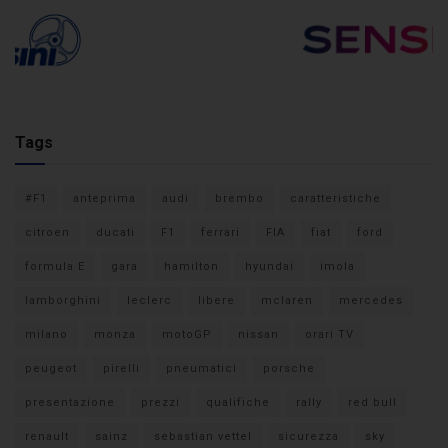
Tags
#F1
anteprima
audi
brembo
caratteristiche
citroen
ducati
F1
ferrari
FIA
fiat
ford
formula E
gara
hamilton
hyundai
imola
lamborghini
leclerc
libere
mclaren
mercedes
milano
monza
motoGP
nissan
orari TV
peugeot
pirelli
pneumatici
porsche
presentazione
prezzi
qualifiche
rally
red bull
renault
sainz
sebastian vettel
sicurezza
sky