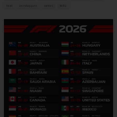
test
verstappen
vettel
WEC