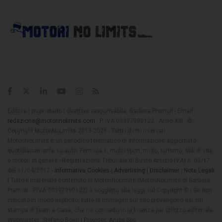
Editore | proprietario | direttore responsabile: Barbara Premoli - Email:
redazione@motorinolimits.com
- P. IVA 03397990122 - Anno XIII - ©
Copyright MotoriNoLimits 2013-2026 - Tutti i diritti riservati
MotoriNoLimits è un periodico telematico di informazione aggiornato
quotidianamente su auto, Formula 1, motorsport, moto, turismo, stili di vita
e motori in genere - Registrazione Tribunale di Busto Arsizio (VA) n. 03/17
del 11/04/2017 -
Informativa Cookies
|
Advertising
|
Disclaimer
|
Note Legali
| Tutto il materiale contenuto in MotoriNoLimits (MotoriNoLimits di Barbara
Premoli - P.IVA 03397990122) è soggetto alle leggi sul Copyright © | Se non
indicato in modo esplicito, tutte le immagini sul sito provengono dai siti
stampa di team e Case, che ne concedono la licenza per utilizzo editoriale
Webmaster: Stefano Boeri | Provider: Aruba Spa