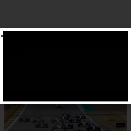
SPONSORIZZATO DA ADSENSE
Articoli
correlati