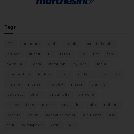
Tags
#F1
anteprima
audi
brembo
caratteristiche
citroen
ducati
F1
ferrari
FIA
fiat
ford
formula E
gara
hamilton
hyundai
imola
lamborghini
leclerc
libere
mclaren
mercedes
milano
monza
motoGP
nissan
orari TV
peugeot
pirelli
pneumatici
porsche
presentazione
prezzi
qualifiche
rally
red bull
renault
sainz
sebastian vettel
sicurezza
sky
test
verstappen
vettel
WEC