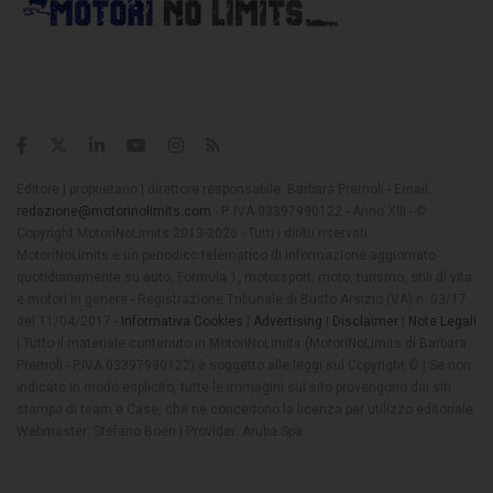
Editore | proprietario | direttore responsabile: Barbara Premoli - Email:
redazione@motorinolimits.com
- P. IVA 03397990122 - Anno XIII - ©
Copyright MotoriNoLimits 2013-2026 - Tutti i diritti riservati
MotoriNoLimits è un periodico telematico di informazione aggiornato
quotidianamente su auto, Formula 1, motorsport, moto, turismo, stili di vita
e motori in genere - Registrazione Tribunale di Busto Arsizio (VA) n. 03/17
del 11/04/2017 -
Informativa Cookies
|
Advertising
|
Disclaimer
|
Note Legali
| Tutto il materiale contenuto in MotoriNoLimits (MotoriNoLimits di Barbara
Premoli - P.IVA 03397990122) è soggetto alle leggi sul Copyright © | Se non
indicato in modo esplicito, tutte le immagini sul sito provengono dai siti
stampa di team e Case, che ne concedono la licenza per utilizzo editoriale
Webmaster: Stefano Boeri | Provider: Aruba Spa