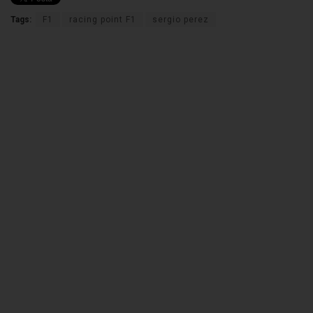
Tags:
F1
racing point F1
sergio perez