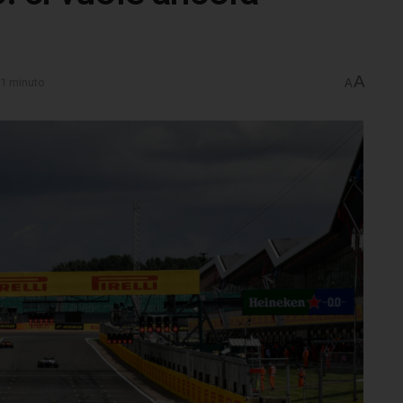
A
 1 minuto
A