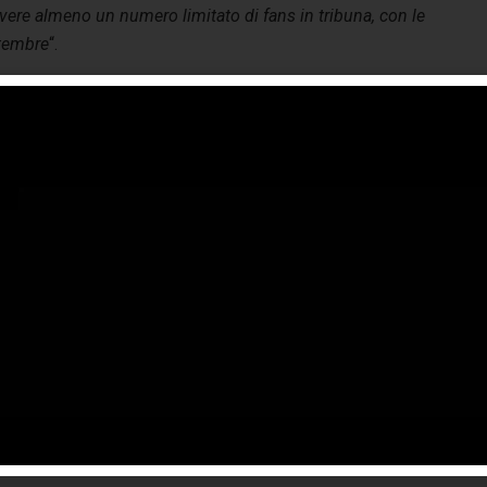
vere almeno un numero limitato di fans in tribuna, con le
ttembre
“.
hiuse
spettatori