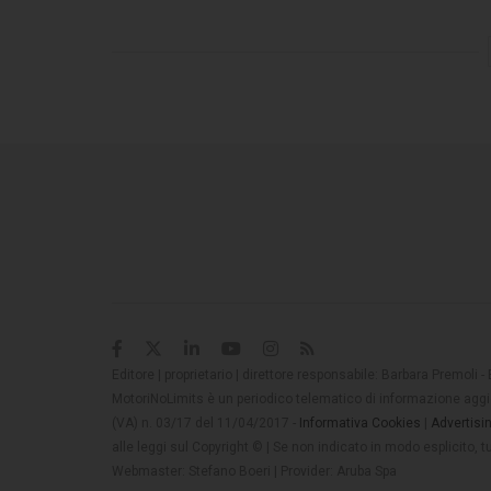
Editore | proprietario | direttore responsabile: Barbara Premoli -
MotoriNoLimits è un periodico telematico di informazione aggio
(VA) n. 03/17 del 11/04/2017 -
Informativa Cookies
|
Advertisi
alle leggi sul Copyright © | Se non indicato in modo esplicito,
Webmaster: Stefano Boeri | Provider: Aruba Spa