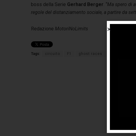
boss della Serie
Gerhard Berger
. “
Ma spero di a
regole del distanziamento sociale, a partire da se
Redazione
MotoriNoLimits
Tags:
circuito
F1
ghost races
gp
porte c