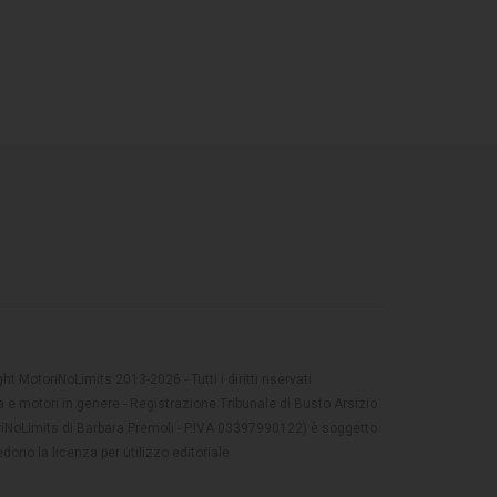
t MotoriNoLimits 2013-2026 - Tutti i diritti riservati
 e motori in genere - Registrazione Tribunale di Busto Arsizio
oriNoLimits di Barbara Premoli - P.IVA 03397990122) è soggetto
dono la licenza per utilizzo editoriale