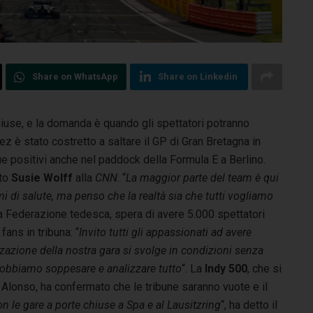
Share on WhatsApp
Share on Linkedin
iuse, e la domanda è quando gli spettatori potranno
rez è stato
costretto a saltare il GP di Gran Bretagna in
ue positivi anche nel paddock della Formula E a Berlino.
tto
Susie Wolff
alla
CNN
. “
La maggior parte del team è qui
 di salute, ma penso che la realtà sia che tutti vogliamo
la Federazione tedesca, spera di avere 5.000 spettatori
fans in tribuna: “
Invito tutti gli appassionati ad avere
zazione della nostra gara si svolge in condizioni senza
dobbiamo soppesare e analizzare tutto
“. La
Indy 500
, che si
Alonso, ha confermato che le tribune saranno vuote e il
n le gare a porte chiuse a Spa e al Lausitzring
“, ha detto il