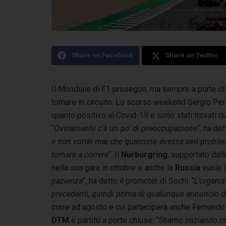
Share on Facebook
Share on Twitter
Il Mondiale di F1 prosegue, ma sempre a porte ch
tornare in circuito. Lo scorso weekend Sergio Pe
quanto positivo al Covid-19 e sono stati trovati d
“
Ovviamente c’è un po’ di preoccupazione
“, ha de
e non vorrei mai che qualcuno avesse seri problemi
tornare a correre
“. Il
Nurburgring
, supportato dal
nella sua gara in ottobre e anche la
Russia
vuole i 
pazienza
“, ha detto il promoter di Sochi. “
L’organiz
precedenti, quindi prima di qualunque annuncio 
corre ad agosto e cui parteciperà anche Fernando 
DTM
è partito a porte chiuse: “
Stiamo iniziando co