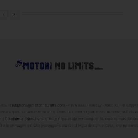
 Email:
redazione@motorinolimits.com
- P. IVA 03397990122 - Anno XIII - © Copyrigh
rnato quotidianamente su auto, Formula 1, motorsport, moto, turismo, stili di vita
ng
|
Disclaimer
|
Note Legali
| Tutto il materiale contenuto in MotoriNoLimits (Mot
 tutte le immagini sul sito provengono dai siti stampa di team e Case, che ne conce