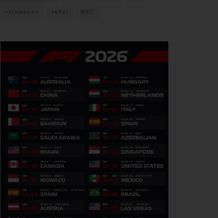
verstappen
vettel
WEC