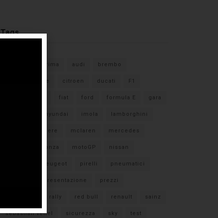
Tags
#F1
anteprima
audi
brembo
caratteristiche
citroen
ducati
F1
ferrari
FIA
fiat
ford
formula E
gara
hamilton
hyundai
imola
lamborghini
leclerc
libere
mclaren
mercedes
milano
monza
motoGP
nissan
orari TV
peugeot
pirelli
pneumatici
porsche
presentazione
prezzi
qualifiche
rally
red bull
renault
sainz
sebastian vettel
sicurezza
sky
test