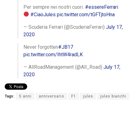
Per sempre nei nostri cuori.
#essereFerrari
#CiaoJules
pic.twitter.com/tGFTjtoHna
— Scuderia Ferrari (@ScuderiaFerrari)
July 17,
2020
Never forgotten
#JB17
pic.twitter.com/IhtW4radLK
— AllRoadManagement (@All_Road)
July 17,
2020
Tags:
5 anni
anniversario
F1
jules
jules bianchi