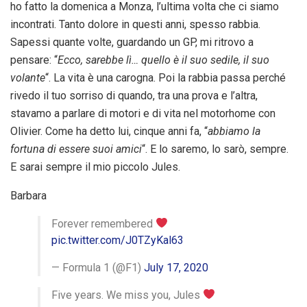
ho fatto la domenica a Monza, l’ultima volta che ci siamo
incontrati. Tanto dolore in questi anni, spesso rabbia.
Sapessi quante volte, guardando un GP, mi ritrovo a
pensare: “
Ecco, sarebbe lì… quello è il suo sedile, il suo
volante
“. La vita è una carogna. Poi la rabbia passa perché
rivedo il tuo sorriso di quando, tra una prova e l’altra,
stavamo a parlare di motori e di vita nel motorhome con
Olivier. Come ha detto lui, cinque anni fa, “
abbiamo la
fortuna di essere suoi amici
“. E lo saremo, lo sarò, sempre.
E sarai sempre il mio piccolo Jules.
Barbara
Forever remembered
pic.twitter.com/J0TZyKal63
— Formula 1 (@F1)
July 17, 2020
Five years. We miss you, Jules