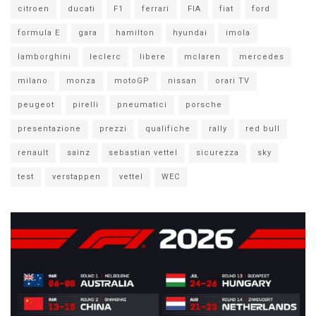
citroen
ducati
F1
ferrari
FIA
fiat
ford
formula E
gara
hamilton
hyundai
imola
lamborghini
leclerc
libere
mclaren
mercedes
milano
monza
motoGP
nissan
orari TV
peugeot
pirelli
pneumatici
porsche
presentazione
prezzi
qualifiche
rally
red bull
renault
sainz
sebastian vettel
sicurezza
sky
test
verstappen
vettel
WEC