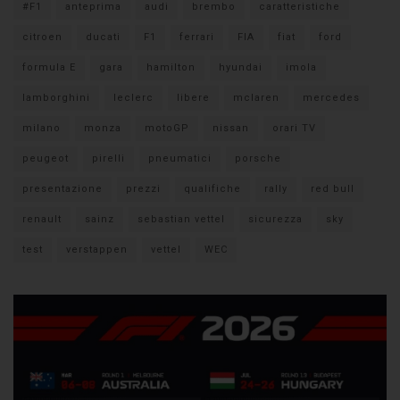
#F1
anteprima
audi
brembo
caratteristiche
citroen
ducati
F1
ferrari
FIA
fiat
ford
formula E
gara
hamilton
hyundai
imola
lamborghini
leclerc
libere
mclaren
mercedes
milano
monza
motoGP
nissan
orari TV
peugeot
pirelli
pneumatici
porsche
presentazione
prezzi
qualifiche
rally
red bull
renault
sainz
sebastian vettel
sicurezza
sky
test
verstappen
vettel
WEC