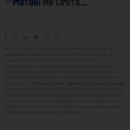
Editore | proprietario | direttore responsabile: Barbara Premoli - Email:
redazione@motorinolimits.com
- P. IVA 03397990122 - Anno XIII - ©
Copyright MotoriNoLimits 2013-2026 - Tutti i diritti riservati
MotoriNoLimits è un periodico telematico di informazione aggiornato
quotidianamente su auto, Formula 1, motorsport, moto, turismo, stili di vita
e motori in genere - Registrazione Tribunale di Busto Arsizio (VA) n. 03/17
del 11/04/2017 -
Informativa Cookies
|
Advertising
|
Disclaimer
|
Note Legali
| Tutto il materiale contenuto in MotoriNoLimits (MotoriNoLimits di Barbara
Premoli - P.IVA 03397990122) è soggetto alle leggi sul Copyright © | Se non
indicato in modo esplicito, tutte le immagini sul sito provengono dai siti
stampa di team e Case, che ne concedono la licenza per utilizzo editoriale
Webmaster: Stefano Boeri | Provider: Aruba Spa