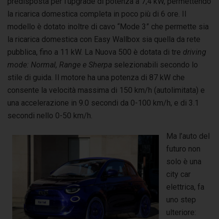
predisposta per l’upgrade di potenza a 7,4 kW, permettendo
la ricarica domestica completa in poco più di 6 ore. Il
modello è dotato inoltre di cavo “Mode 3” che permette sia
la ricarica domestica con Easy Wallbox sia quella da rete
pubblica, fino a 11 kW. La Nuova 500 è dotata di tre
driving
mode: Normal, Range e
Sherpa
selezionabili secondo lo
stile di guida. Il motore ha una potenza di 87 kW che
consente la velocità massima di 150 km/h (autolimitata) e
una accelerazione in 9.0 secondi da 0-100 km/h, e di 3.1
secondi nello 0-50 km/h.
Ma l’auto del
futuro non
solo è una
city car
elettrica, fa
uno step
ulteriore: