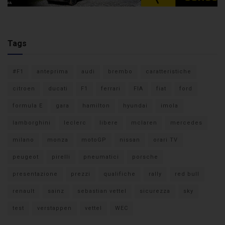
Tags
#F1
anteprima
audi
brembo
caratteristiche
citroen
ducati
F1
ferrari
FIA
fiat
ford
formula E
gara
hamilton
hyundai
imola
lamborghini
leclerc
libere
mclaren
mercedes
milano
monza
motoGP
nissan
orari TV
peugeot
pirelli
pneumatici
porsche
presentazione
prezzi
qualifiche
rally
red bull
renault
sainz
sebastian vettel
sicurezza
sky
test
verstappen
vettel
WEC