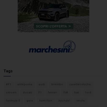
Tags
#F1
anteprima
audi
brembo
caratteristiche
citroen
ducati
F1
ferrari
FIA
fiat
ford
formula E
gara
hamilton
hyundai
imola