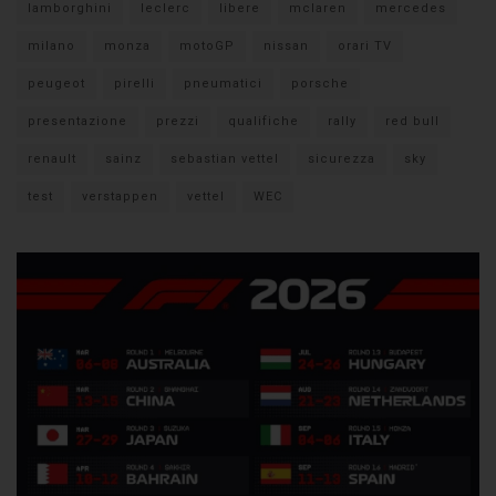
lamborghini
leclerc
libere
mclaren
mercedes
milano
monza
motoGP
nissan
orari TV
peugeot
pirelli
pneumatici
porsche
presentazione
prezzi
qualifiche
rally
red bull
renault
sainz
sebastian vettel
sicurezza
sky
test
verstappen
vettel
WEC