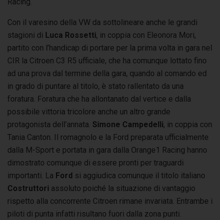
Racing.
Con il varesino della VW da sottolineare anche le grandi
stagioni di
Luca Rossetti
, in coppia con Eleonora Mori,
partito con l’handicap di portare per la prima volta in gara nel
CIR la Citroen C3 R5 ufficiale, che ha comunque lottato fino
ad una prova dal termine della gara, quando al comando ed
in grado di puntare al titolo, è stato rallentato da una
foratura. Foratura che ha allontanato dal vertice e dalla
possibile vittoria tricolore anche un altro grande
protagonista dell’annata.
Simone Campedelli
, in coppia con
Tania Canton. Il romagnolo e la Ford preparata ufficialmente
dalla M-Sport e portata in gara dalla Orange1 Racing hanno
dimostrato comunque di essere pronti per traguardi
importanti. La
Ford
si aggiudica comunque il titolo italiano
Costruttori
assoluto poiché la situazione di vantaggio
rispetto alla concorrente Citroen rimane invariata. Entrambe i
piloti di punta infatti risultano fuori dalla zona punti.