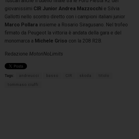
Tuscan anche il duello finale tra le Ford Fiesta R2 dei
giovanissimi
CIR Junior Andrea Mazzocchi
e Silvia
Gallotti nello scontro diretto con i campioni italiani junior
Marco Pollara
insieme a Rosario Siragusano. Nel trofeo
firmato da Peugeot la vittoria è andata della gara e del
monomarca a
Michele Griso
con la 208 R2B.
Redazione
MotoriNoLimits
Tags:
andreucci
basso
CIR
skoda
titolo
tommaso ciuffi