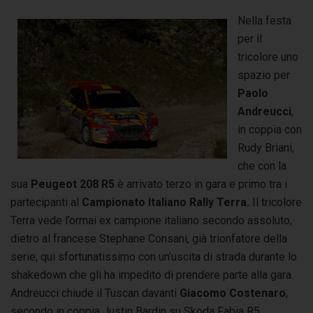
Nella festa
per il
tricolore uno
spazio per
Paolo
Andreucci
,
in coppia con
Rudy Briani,
che con la
sua
Peugeot 208 R5
è arrivato terzo in gara e primo tra i
partecipanti al
Campionato Italiano Rally Terra.
Il tricolore
Terra vede l’ormai ex campione italiano secondo assoluto,
dietro al francese Stephane Consani, già trionfatore della
serie, qui sfortunatissimo con un’uscita di strada durante lo
shakedown che gli ha impedito di prendere parte alla gara.
Andreucci chiude il Tuscan davanti
Giacomo Costenaro
,
secondo in coppia Justin Bardin su Skoda Fabia R5.