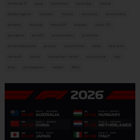
formula E
gara
hamilton
hyundai
imola
lamborghini
leclerc
libere
mclaren
mercedes
milano
monza
motoGP
nissan
orari TV
peugeot
pirelli
pneumatici
porsche
presentazione
prezzi
qualifiche
rally
red bull
renault
sainz
sebastian vettel
sicurezza
sky
test
verstappen
vettel
WEC