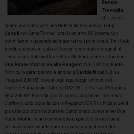
Renato
Travaglia
,
che chiude
quarto assoluto con Luca Gelli sulla Fabia R5 e
Tony
Cairoli
con Anna Tomasi, bravi con altra R5 boema con
ottimi tempi riuscendo ad inserirsi tra i primi dieci. Tra i titoli
tricolore ancora in palio al Tuscan sono stati assegnati il
Campionato Italiano Costruttori alla Ford mentre il tricolore
Due Ruote Motrici va alla Peugeot
. Nel CIR Due Ruote
Motrici, la gara toscana è andata a
Davide Nicelli Jr
su
Peugeot 208 R2, davanti agli equipaggi femminili di
Rachele Somaschini, Citroen DS3 R3T e Patrizia Perosino,
altra 208 R2. Fuori dai giochi i campioni italiani Tommaso
Ciuffi e Nicolò Gonella con la Peugeot 208 R2 ufficiale per il
già ottenuto titoli tricolori nel Campionato Junior e nel Due
Ruote Motrici hanno commesso un piccolo errore hanno
preso un muro a metà gara. In scena sugli sterrati del