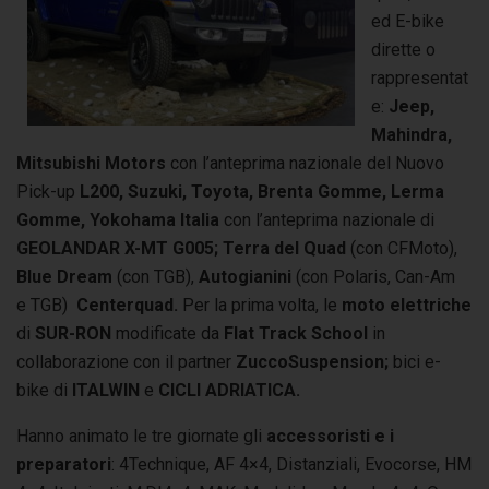
ed E-bike
dirette o
rappresentat
e:
Jeep,
Mahindra,
Mitsubishi Motors
con l’anteprima nazionale del Nuovo
Pick-up
L200, Suzuki, Toyota, Brenta Gomme, Lerma
Gomme, Yokohama Italia
con l’anteprima nazionale di
GEOLANDAR X-MT
G005;
Terra del Quad
(con CFMoto),
Blue Dream
(con TGB),
Autogianini
(con Polaris, Can-Am
e TGB)
Centerquad.
Per la prima volta, le
moto elettriche
di
SUR-RON
modificate da
Flat Track School
in
collaborazione con il partner
ZuccoSuspension;
bici e-
bike di
ITALWIN
e
CICLI ADRIATICA.
Hanno animato le tre giornate gli
accessoristi e i
preparatori
: 4Technique, AF 4×4, Distanziali, Evocorse, HM