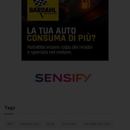
Tags
#F1
anteprima
audi
brembo
caratteristiche