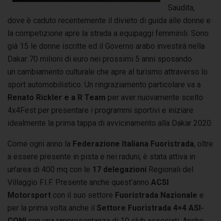
Saudita,
dove è caduto recentemente il divieto di guida alle donne e
la competizione apre la strada a equipaggi femminili. Sono
già 15 le donne iscritte ed il Governo arabo investirà nella
Dakar 70 milioni di euro nei prossimi 5 anni sposando
un cambiamento culturale che apre al turismo attraverso lo
sport automobilistico. Un ringraziamento particolare va a
Renato Rickler e a R Team
per aver nuovamente scelto
4x4Fest per presentare i programmi sportivi e iniziare
idealmente la prima tappa di avvicinamento alla Dakar 2020.
Come ogni anno la
Federazione Italiana Fuoristrada
, oltre
a essere presente in pista e nei raduni, è stata attiva in
un’area di 400 mq con le
17
delegazioni
Regionali del
Villaggio F.I.F. Presente anche quest’anno
ACSI
Motorsport
con il suo settore
Fuoristrada Nazionale
e
per la prima volta anche il
Settore Fuoristrada 4×4 ASI-
CONI
con una rappresentanza di 10 club associati. Anche