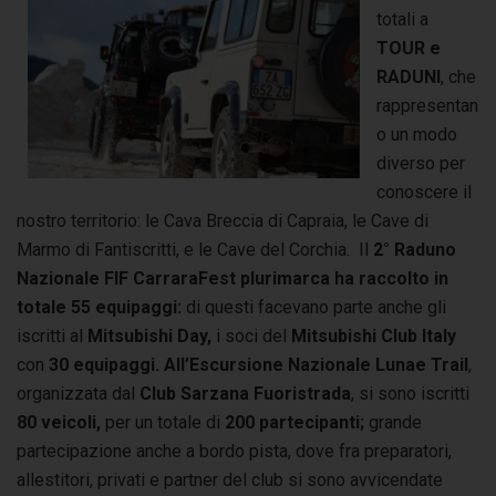
totali a
TOUR e
RADUNI
, che
rappresentan
o un modo
diverso per
conoscere il
nostro territorio: le Cava Breccia di Capraia, le Cave di
Marmo di Fantiscritti, e le Cave del Corchia. Il
2° Raduno
Nazionale FIF CarraraFest plurimarca ha raccolto in
totale 55 equipaggi:
di questi facevano parte anche gli
iscritti al
Mitsubishi Day,
i soci del
Mitsubishi Club Italy
con
30 equipaggi.
All’Escursione Nazionale Lunae Trail
,
organizzata dal
Club Sarzana Fuoristrada
, si sono iscritti
80
veicoli,
per un totale di
200 partecipanti;
grande
partecipazione anche a bordo pista, dove fra preparatori,
allestitori, privati e partner del club si sono avvicendate