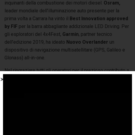
inquinanti della combustione dei motori diesel.
Osram,
leader mondiale dell’illuminazione auto presente per la
prima volta a Carrara ha vinto il
Best Innovation approved
by FIF
per la barra abbagliante addizionale LED Driving. Per
gli esploratori del 4x4Fest,
Garmin
, partner tecnico
dell’edizione 2019, ha ideato
Nuovo Overlander
un
dispositivo di navigazione multisatellitare (GPS, Galileo e
Glonass) all-in-one.
Nel ringraziare tutti gli operatori per il prezioso contributo a
raggiungere gli obiettivi prefissati, confermando l’unicità
della 4x4Fest nel panorama italiano e internazionale, i
responsabili di CarraraFiere sono già al lavoro per
raccogliere opinioni e suggerimenti volti a porre le basi per
l’edizione del ventennale.
Redazione
MotoriNoLimits