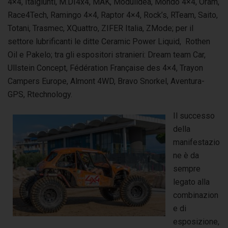
4×4, Italgiunti, M.DI4x4, MAK, Modulidea, Mondo 4×4, Oram,
Race4Tech, Ramingo 4×4, Raptor 4×4, Rock’s, RTeam, Saito,
Totani, Trasmec, XQuattro, ZIFER Italia, ZMode; per il
settore lubrificanti le ditte Ceramic Power Liquid, Rothen
Oil e Pakelo; tra gli espositori stranieri: Dream team Car,
Ullstein Concept, Fédération Française des 4×4, Trayon
Campers Europe, Almont 4WD, Bravo Snorkel, Aventura-
GPS, Rtechnology.
Il successo
della
manifestazio
ne è da
sempre
legato alla
combinazion
e di
esposizione,