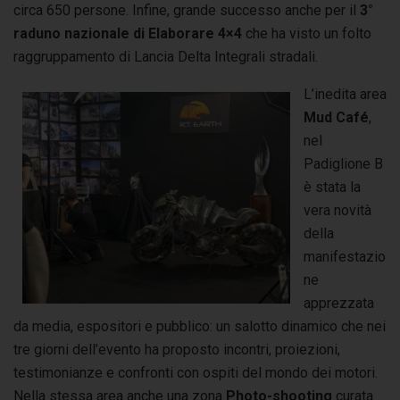
circa 650 persone. Infine, grande successo anche per il
3°
raduno nazionale di Elaborare 4×4
che ha visto un folto
raggruppamento di Lancia Delta Integrali stradali.
L’inedita area
Mud Café
,
nel
Padiglione B
è stata la
vera novità
della
manifestazio
ne
apprezzata
da media, espositori e pubblico: un salotto dinamico che nei
tre giorni dell’evento ha proposto incontri, proiezioni,
testimonianze e confronti con ospiti del mondo dei motori.
Nella stessa area anche una zona
Photo-shooting
curata