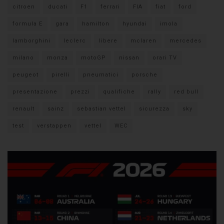
citroen
ducati
F1
ferrari
FIA
fiat
ford
formula E
gara
hamilton
hyundai
imola
lamborghini
leclerc
libere
mclaren
mercedes
milano
monza
motoGP
nissan
orari TV
peugeot
pirelli
pneumatici
porsche
presentazione
prezzi
qualifiche
rally
red bull
renault
sainz
sebastian vettel
sicurezza
sky
test
verstappen
vettel
WEC