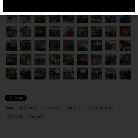
Tags:
4X4 Fest
bilancio
carrara
carrarafiere
offroad
salone