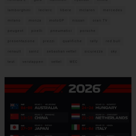
lamborghini
leclerc
libere
mclaren
mercedes
milano
monza
motoGP
nissan
orari TV
peugeot
pirelli
pneumatici
porsche
presentazione
prezzi
qualifiche
rally
red bull
renault
sainz
sebastian vettel
sicurezza
sky
test
verstappen
vettel
WEC