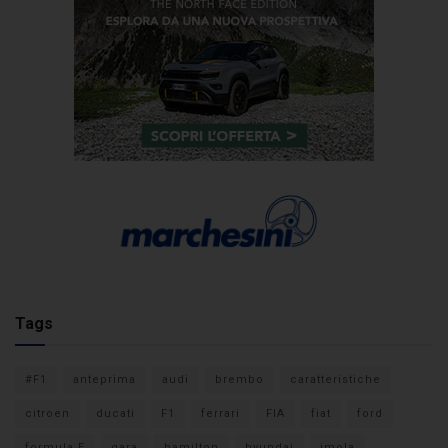
Tags
#F1
anteprima
audi
brembo
caratteristiche
citroen
ducati
F1
ferrari
FIA
fiat
ford
formula E
gara
hamilton
hyundai
imola