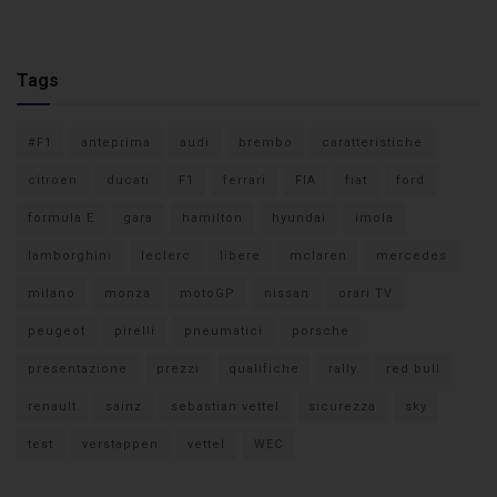
Tags
#F1
anteprima
audi
brembo
caratteristiche
citroen
ducati
F1
ferrari
FIA
fiat
ford
formula E
gara
hamilton
hyundai
imola
lamborghini
leclerc
libere
mclaren
mercedes
milano
monza
motoGP
nissan
orari TV
peugeot
pirelli
pneumatici
porsche
presentazione
prezzi
qualifiche
rally
red bull
renault
sainz
sebastian vettel
sicurezza
sky
test
verstappen
vettel
WEC