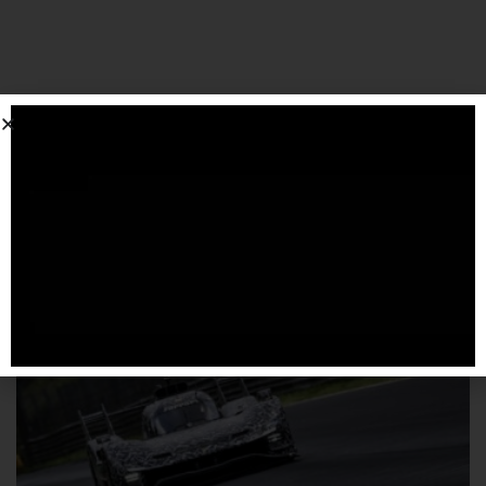
SPONSORIZZATO DA ADSENSE
Articoli
correlati