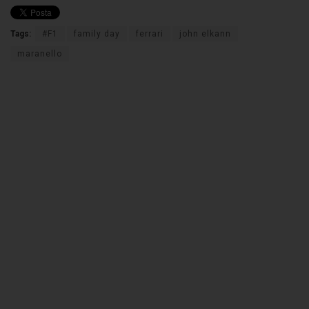
Tags:
#F1
family day
ferrari
john elkann
maranello