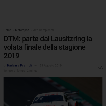
Home
Motorsport
Altri Campionati
DTM: parte dal Lausitzring la
volata finale della stagione
2019
di
Barbara Premoli
23 Agosto 2019
A
A
Tempo di lettura: 2 minuti