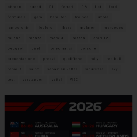
citroen
ducati
F1
ferrari
FIA
fiat
ford
formula E
gara
hamilton
hyundai
imola
lamborghini
leclerc
libere
mclaren
mercedes
milano
monza
motoGP
nissan
orari TV
peugeot
pirelli
pneumatici
porsche
presentazione
prezzi
qualifiche
rally
red bull
renault
sainz
sebastian vettel
sicurezza
sky
test
verstappen
vettel
WEC