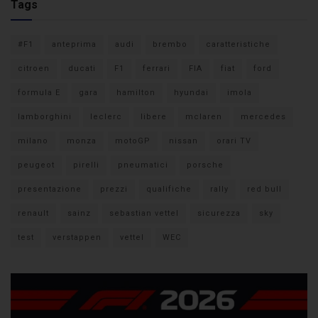
Tags
#F1
anteprima
audi
brembo
caratteristiche
citroen
ducati
F1
ferrari
FIA
fiat
ford
formula E
gara
hamilton
hyundai
imola
lamborghini
leclerc
libere
mclaren
mercedes
milano
monza
motoGP
nissan
orari TV
peugeot
pirelli
pneumatici
porsche
presentazione
prezzi
qualifiche
rally
red bull
renault
sainz
sebastian vettel
sicurezza
sky
test
verstappen
vettel
WEC