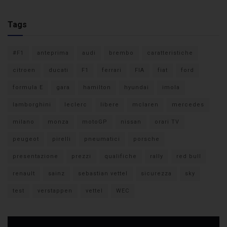
Tags
#F1
anteprima
audi
brembo
caratteristiche
citroen
ducati
F1
ferrari
FIA
fiat
ford
formula E
gara
hamilton
hyundai
imola
lamborghini
leclerc
libere
mclaren
mercedes
milano
monza
motoGP
nissan
orari TV
peugeot
pirelli
pneumatici
porsche
presentazione
prezzi
qualifiche
rally
red bull
renault
sainz
sebastian vettel
sicurezza
sky
test
verstappen
vettel
WEC