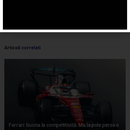
SPONSORIZZATO DA ADSENSE
Articoli
correlati
Ferrari: buona la competitività. Ma la pole persa e