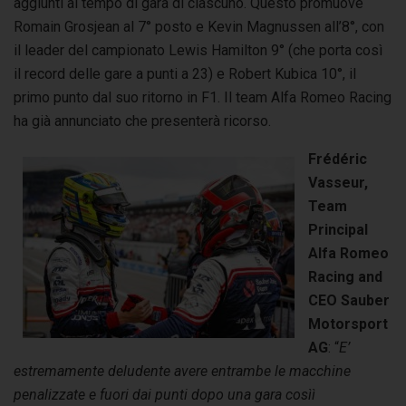
aggiunti al tempo di gara di ciascuno. Questo promuove
Romain Grosjean al 7° posto e Kevin Magnussen all’8°, con
il leader del campionato Lewis Hamilton 9° (che porta così
il record delle gare a punti a 23) e Robert Kubica 10°, il
primo punto dal suo ritorno in F1. Il team Alfa Romeo Racing
ha già annunciato che presenterà ricorso.
Frédéric
Vasseur,
Team
Principal
Alfa Romeo
Racing and
CEO Sauber
Motorsport
AG
: “
E’
estremamente deludente avere entrambe le macchine
penalizzate e fuori dai punti dopo una gara cosìì