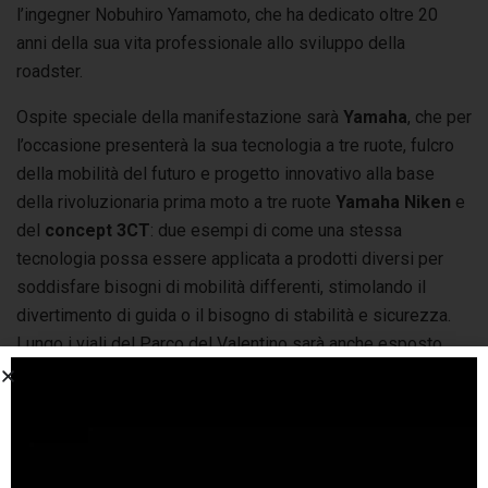
l’ingegner Nobuhiro Yamamoto, che ha dedicato oltre 20
anni della sua vita professionale allo sviluppo della
roadster.
Ospite speciale della manifestazione sarà
Yamaha
, che per
l’occasione presenterà la sua tecnologia a tre ruote, fulcro
della mobilità del futuro e progetto innovativo alla base
della rivoluzionaria prima moto a tre ruote
Yamaha Niken
e
del
concept 3CT
: due esempi di come una stessa
tecnologia possa essere applicata a prodotti diversi per
soddisfare bisogni di mobilità differenti, stimolando il
divertimento di guida o il bisogno di stabilità e sicurezza.
Lungo i viali del Parco del Valentino sarà anche esposto
Titanium 40
, lo yacht firmato
Nadir
presentato in anteprima
mondiale. Grande particolarità del progetto è la
nuova
carena planante
(brevetto di Francesco Asta) e sarà
prodotto soltanto in 49 unità.