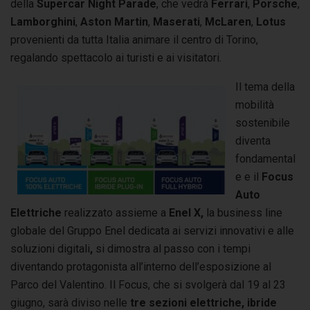
della
Supercar Night Parade
, che vedrà
Ferrari
,
Porsche
,
Lamborghini
,
Aston Martin
,
Maserati
,
McLaren
,
Lotus
provenienti da tutta Italia animare il centro di Torino,
regalando spettacolo ai turisti e ai visitatori.
Il
tema della
mobilità
sostenibile
diventa
fondamental
e e il
Focus
Auto
Elettriche
realizzato assieme a
Enel X,
la business line
globale del Gruppo Enel dedicata ai servizi innovativi e alle
soluzioni digitali
,
si dimostra al passo con i tempi
diventando protagonista all’interno dell’esposizione al
Parco del Valentino. Il Focus, che si svolgerà dal 19 al 23
giugno, sarà diviso nelle
tre sezioni elettriche, ibride