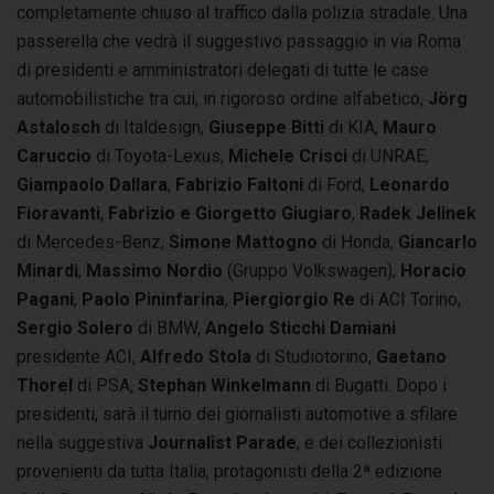
completamente chiuso al traffico dalla polizia stradale. Una
passerella che vedrà il suggestivo passaggio in via Roma
di presidenti e amministratori delegati di tutte le case
automobilistiche tra cui, in rigoroso ordine alfabetico,
Jörg
Astalosch
di Italdesign,
Giuseppe Bitti
di KIA,
Mauro
Caruccio
di Toyota-Lexus,
Michele Crisci
di UNRAE,
Giampaolo Dallara
,
Fabrizio Faltoni
di Ford,
Leonardo
Fioravanti
,
Fabrizio e Giorgetto Giugiaro
,
Radek Jelinek
di Mercedes-Benz,
Simone Mattogno
di Honda,
Giancarlo
Minardi
,
Massimo Nordio
(Gruppo Volkswagen),
Horacio
Pagani
,
Paolo Pininfarina
,
Piergiorgio Re
di ACI Torino,
Sergio Solero
di BMW,
Angelo Sticchi Damiani
presidente ACI,
Alfredo Stola
di Studiotorino,
Gaetano
Thorel
di PSA,
Stephan Winkelmann
di Bugatti. Dopo i
presidenti, sarà il turno dei giornalisti automotive a sfilare
nella suggestiva
Journalist Parade
, e dei collezionisti
provenienti da tutta Italia, protagonisti della 2ª edizione