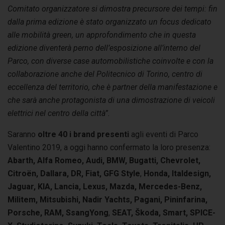
Comitato organizzatore si dimostra precursore dei tempi: fin
dalla prima edizione è stato organizzato un focus dedicato
alle mobilità green, un approfondimento che in questa
edizione diventerà perno dell’esposizione all’interno del
Parco, con diverse case automobilistiche coinvolte e con la
collaborazione anche del Politecnico di Torino, centro di
eccellenza del territorio, che è partner della manifestazione e
che sarà anche protagonista di una dimostrazione di veicoli
elettrici nel centro della città”.
Saranno
oltre 40 i brand presenti
agli eventi di Parco
Valentino 2019, a oggi hanno confermato la loro presenza:
Abarth, Alfa Romeo, Audi, BMW, Bugatti, Chevrolet,
Citroën, Dallara, DR, Fiat,
GFG Style
,
Honda, Italdesign,
Jaguar, KIA, Lancia, Lexus, Mazda, Mercedes-Benz,
Militem, Mitsubishi, Nadir Yachts, Pagani, Pininfarina,
Porsche, RAM, SsangYong
,
SEAT,
Škoda, Smart, SPICE-