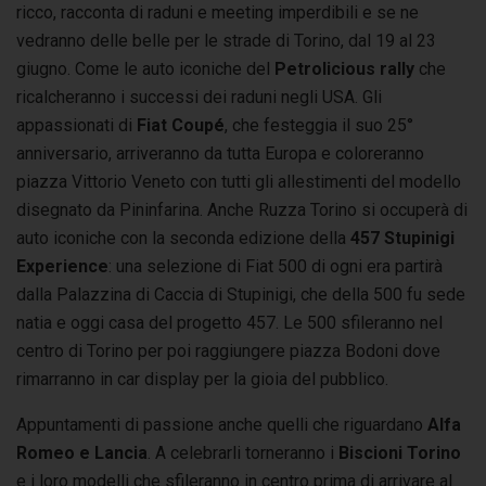
ricco, racconta di raduni e meeting imperdibili e se ne
vedranno delle belle per le strade di Torino, dal 19 al 23
giugno. Come le auto iconiche del
Petrolicious rally
che
ricalcheranno i successi dei raduni negli USA. Gli
appassionati di
Fiat Coupé
, che festeggia il suo 25°
anniversario, arriveranno da tutta Europa e coloreranno
piazza Vittorio Veneto con tutti gli allestimenti del modello
disegnato da Pininfarina. Anche Ruzza Torino si occuperà di
auto iconiche con la seconda edizione della
457 Stupinigi
Experience
: una selezione di Fiat 500 di ogni era partirà
dalla Palazzina di Caccia di Stupinigi, che della 500 fu sede
natia e oggi casa del progetto 457. Le 500 sfileranno nel
centro di Torino per poi raggiungere piazza Bodoni dove
rimarranno in car display per la gioia del pubblico.
Appuntamenti di passione anche quelli che riguardano
Alfa
Romeo e Lancia
. A celebrarli torneranno i
Biscioni
Torino
e i loro modelli che sfileranno in centro prima di arrivare al