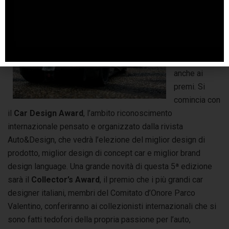
Il pomeriggio
della
giornata
stampa sarà
dedicato
anche ai
premi. Si
comincia con
il
Car Design Award
, l’ambito riconoscimento
internazionale pensato e organizzato dalla rivista
Auto&Design, che vedrà l’elezione del miglior design di
prodotto, miglior design di concept car e miglior brand
design language. Una grande novità di questa 5ª edizione
sarà il
Collector’s Award
, il premio che i più grandi car
designer italiani, membri del Comitato d’Onore Parco
Valentino, conferiranno ai collezionisti internazionali che si
sono fatti tedofori della propria passione per l’auto,