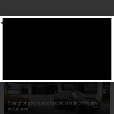
SPONSORIZZATO DA ADSENSE
Articoli
correlati
SsangYong Korando: test su strada con guida
autonoma