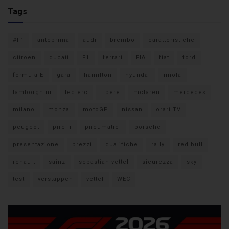
Tags
#F1
anteprima
audi
brembo
caratteristiche
citroen
ducati
F1
ferrari
FIA
fiat
ford
formula E
gara
hamilton
hyundai
imola
lamborghini
leclerc
libere
mclaren
mercedes
milano
monza
motoGP
nissan
orari TV
peugeot
pirelli
pneumatici
porsche
presentazione
prezzi
qualifiche
rally
red bull
renault
sainz
sebastian vettel
sicurezza
sky
test
verstappen
vettel
WEC