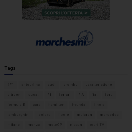
Tags
#F1
anteprima
audi
brembo
caratteristiche
citroen
ducati
F1
ferrari
FIA
fiat
ford
formula E
gara
hamilton
hyundai
imola
lamborghini
leclerc
libere
mclaren
mercedes
milano
monza
motoGP
nissan
orari TV