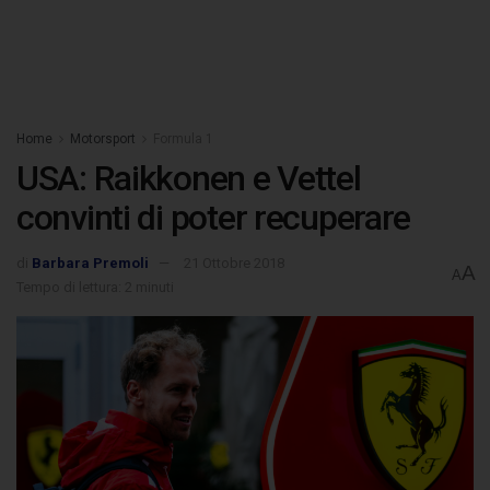
Home
Motorsport
Formula 1
USA: Raikkonen e Vettel
convinti di poter recuperare
di
Barbara Premoli
21 Ottobre 2018
A
A
Tempo di lettura: 2 minuti