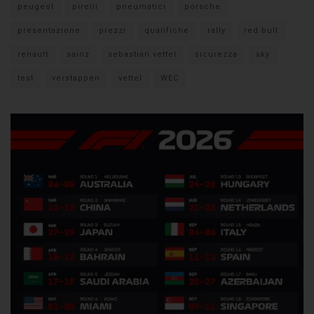
peugeot
pirelli
pneumatici
porsche
presentazione
prezzi
qualifiche
rally
red bull
renault
sainz
sebastian vettel
sicurezza
sky
test
verstappen
vettel
WEC