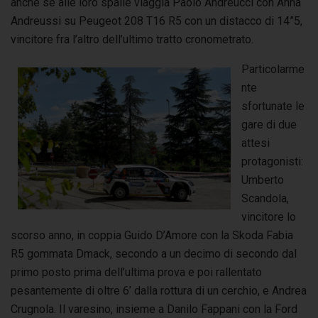
anche se alle loro spalle viaggia Paolo Andreucci con Anna
Andreussi su Peugeot 208 T16 R5 con un distacco di 14”5,
vincitore fra l’altro dell’ultimo tratto cronometrato.
Particolarme
nte
sfortunate le
gare di due
attesi
protagonisti:
Umberto
Scandola,
vincitore lo
scorso anno, in coppia Guido D’Amore con la Skoda Fabia
R5 gommata Dmack, secondo a un decimo di secondo dal
primo posto prima dell’ultima prova e poi rallentato
pesantemente di oltre 6’ dalla rottura di un cerchio, e Andrea
Crugnola. Il varesino, insieme a Danilo Fappani con la Ford