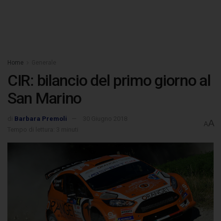
Home
Generale
CIR: bilancio del primo giorno al
San Marino
di
Barbara Premoli
30 Giugno 2018
A
A
Tempo di lettura: 3 minuti