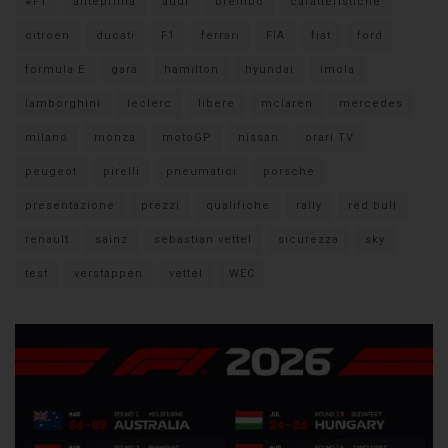
#F1
anteprima
audi
brembo
caratteristiche
citroen
ducati
F1
ferrari
FIA
fiat
ford
formula E
gara
hamilton
hyundai
imola
lamborghini
leclerc
libere
mclaren
mercedes
milano
monza
motoGP
nissan
orari TV
peugeot
pirelli
pneumatici
porsche
presentazione
prezzi
qualifiche
rally
red bull
renault
sainz
sebastian vettel
sicurezza
sky
test
verstappen
vettel
WEC