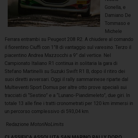
Gonella, e
Damiano De
Tommaso e
Michele
Ferrara entrambi su Peugeot 208 R2. A chiudere al comando
il fiorentino Ciuffi con 1”8 di vantaggio sul varesino. Terzo il
piacentino Andrea Mazzocchi a 9” dal vertice. Nel
Campionato Italiano R1 continua in solitaria la gara di
Stefano Martinelli su Suzuki Swift R1 B, dopo il ritiro dei
suoi diretti avversari. Oggi il rally sammarinese riparte dal
Multieventi Sport Domus per altre otto prove speciali sui
tracciati di “Sestino” e a “Lunano-Piandimeleto”, due giri. In
totale 13 alle fine i tratti cronometrati per 120 km immersi in
un percorso complessivo di 593,04 km.
Redazione
MotoriNoLimits
CLASSIFICA ASSOLUTA SAN MARINO RALLY DOPO