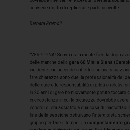
dovrebbe intervenire. Ricevuta la lettera, abbiam
conviene diritto di replica alle parti coinvolte.
Barbara Premoli
“VERGOGNA! Scrivo ora a mente fredda dopo aver 
delle manche della
gara 60 Mini a Siena (Campi
incidente che accende i riflettori su una situazio
fare chiarezza sono due: la professionalità del p
delle gare e le responsabilità di piloti e relativi
in 20 anni di gare ho nuovamente potuto toccare 
in circostanze in cui la sicurezza dovrebbe avere la 
venerdì si era assistito a qualcosa di inaccettabil
fine della sessione ostruivano l’intera pista schier
gruppo per fare il tempo. Un
comportamento gra