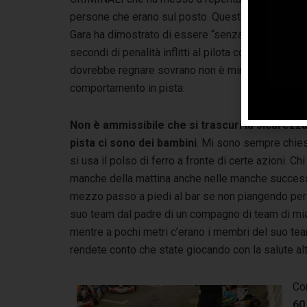
persone che erano sul posto. Questi sono solo i t
Gara ha dimostrato di essere “senza palle” e senza
secondi di penalità inflitti al pilota colpevole per
dovrebbe regnare sovrano non è minimamente nell
comportamento in pista.
Non è ammissibile che si trascuri la sicurezz
pista ci sono dei bambini
. Mi sono sempre chies
si usa il polso di ferro a fronte di certe azioni. Chi
manche della mattina anche nelle manche successi
mezzo passo a piedi al bar se non piangendo per i
suo team dal padre di un compagno di team di mia 
mentre a pochi metri c’erano i membri del suo t
rendete conto che state giocando con la salute alt
Co
60