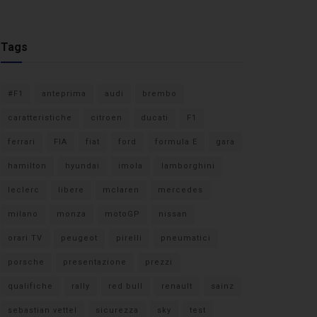
Tags
#F1
anteprima
audi
brembo
caratteristiche
citroen
ducati
F1
ferrari
FIA
fiat
ford
formula E
gara
hamilton
hyundai
imola
lamborghini
leclerc
libere
mclaren
mercedes
milano
monza
motoGP
nissan
orari TV
peugeot
pirelli
pneumatici
porsche
presentazione
prezzi
qualifiche
rally
red bull
renault
sainz
sebastian vettel
sicurezza
sky
test