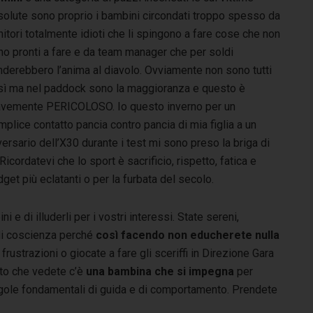
solute sono proprio i bambini circondati troppo spesso da
itori totalmente idioti che li spingono a fare cose che non
no pronti a fare e da team manager che per soldi
nderebbero l’anima al diavolo. Ovviamente non sono tutti
sì ma nel paddock sono la maggioranza e questo è
avemente PERICOLOSO. Io questo inverno per un
plice contatto pancia contro pancia di mia figlia a un
ersario dell’X30 durante i test mi sono preso la briga di
cordatevi che lo sport è sacrificio, rispetto, fatica e
get più eclatanti o per la furbata del secolo.
 di illuderli per i vostri interessi. State sereni,
e di coscienza perché
così facendo non educherete nulla
frustrazioni o giocate a fare gli sceriffi in Direzione Gara
foto che vedete c’è
una bambina che si impegna
per
egole fondamentali di guida e di comportamento. Prendete