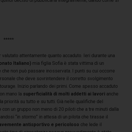
o quindi deciso di pubblicarla integralmente, dando come si
*****
valutato attentamente quanto accaduto. Ieri durante una
onato Italiano)
mia figlia Sofia è stata vittima di un
ne che non può passare inosservata. I punti su cui occorre
ersonale che deve sovrintendere il corretto svolgimento
 entourage. Inizio parlando dei primi. Come spesso accaduto
con mano la
superficialità di molti addetti ai lavori
anche
priorità su tutto e su tutti. Già nelle qualifiche del
e con un gruppo non meno di 20 piloti che a tre minuti dalla
andosi “in stormo” in attesa di un pilota che tirasse il
vemente antisportivo e pericoloso
che lede il