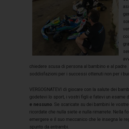
as
gen
so
ve
co
gr
sem
avv
chiedere scusa di persona al bambino e al padre. Ri
soddisfazioni per i successi ottenuti non per i bud
VERGOGNATEVI di giocare con la salute dei bambini e
godetevi lo sport, i vostri figli e fatevi un esam
e nessuno
. Se scaricate su dei bambini le vostre 
ricordate che nulla siete e nulla rimarrete. Nella 
emergere e il suo meccanico che le insegna le r
spunto da entrambi.