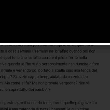
re episodi più eclatanti di un weekend dove la Direzione
 capacità di gestire situazioni palesemente critiche. I 10
 un incidente simile da l’idea che lo spirito educativo che
a mente di chi dovrebbe sovrintendere le regole di
a in uno sport così pericoloso soprattutto quando in
to a cosa servano i sermoni nei briefing quando poi non
 è quel folle che ha fatto correre il pilota ferito nella
ve quando io l’ho visto personalmente non riuscire a fare
l male e venendo poi portato a spalla sino alla tenda del
figlia? Si avete capito bene, aiutato da un estraneo
eam. Ma come si fa? Ma non provate vergogna? Non vi
rui e soprattutto dei bambini?
n questo apro il secondo tema, forse quello più grave. La
 Mini
è una categoria di pazzi insensati le cui vittime