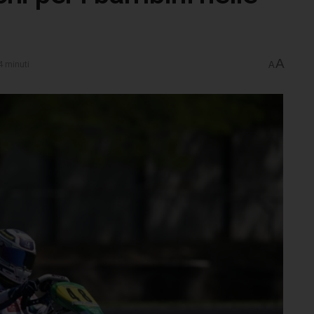
A
4 minuti
A