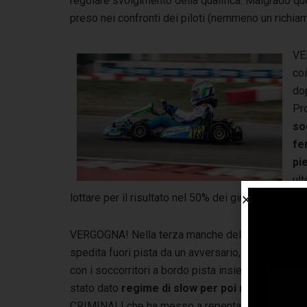
regolare svolgimento della qualifica. Malgrado q
preso nei confronti dei piloti (nemmeno un richiam
VE
coi
dop
Pr
so
fe
pi
ult
lottare per il risultato nel 50% dei giri disponibili.
VERGOGNA! Nella terza manche della giornata poi mi
spedita fuori pista da un avversario, impattand
con i soccorritori a bordo pista insieme a molte al
stato dato
regime di slow per poi ridare bandi
CRIMINALI che ha messo a repentaglio ulteriormente