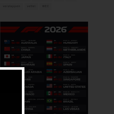
verstappen
vettel
WEC