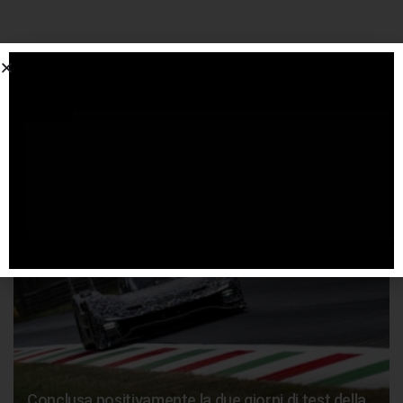
SPONSORIZZATO DA ADSENSE
Articoli
correlati
Conclusa positivamente la due giorni di test della