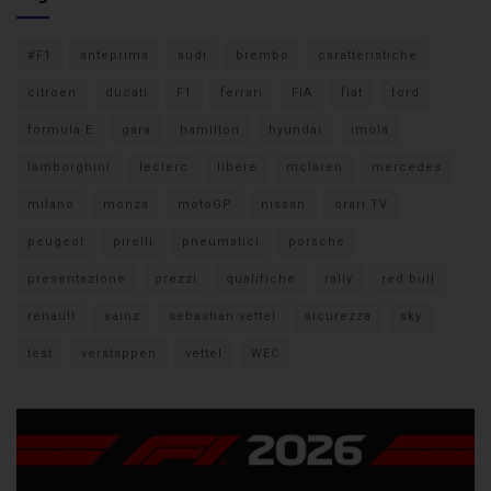
#F1
anteprima
audi
brembo
caratteristiche
citroen
ducati
F1
ferrari
FIA
fiat
ford
formula E
gara
hamilton
hyundai
imola
lamborghini
leclerc
libere
mclaren
mercedes
milano
monza
motoGP
nissan
orari TV
peugeot
pirelli
pneumatici
porsche
presentazione
prezzi
qualifiche
rally
red bull
renault
sainz
sebastian vettel
sicurezza
sky
test
verstappen
vettel
WEC