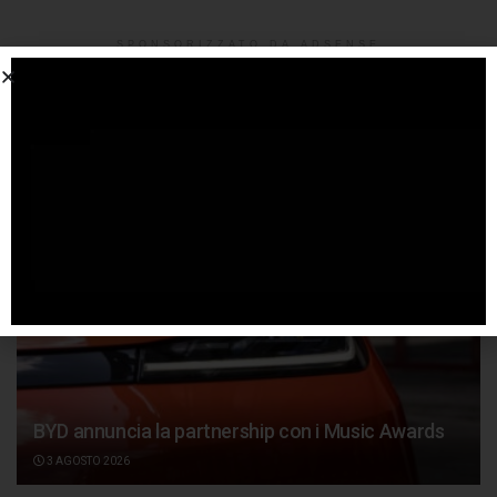
SPONSORIZZATO DA ADSENSE
Articoli
correlati
BYD annuncia la partnership con i Music Awards
3 AGOSTO 2026