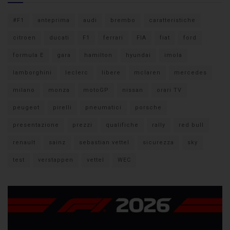
#F1
anteprima
audi
brembo
caratteristiche
citroen
ducati
F1
ferrari
FIA
fiat
ford
formula E
gara
hamilton
hyundai
imola
lamborghini
leclerc
libere
mclaren
mercedes
milano
monza
motoGP
nissan
orari TV
peugeot
pirelli
pneumatici
porsche
presentazione
prezzi
qualifiche
rally
red bull
renault
sainz
sebastian vettel
sicurezza
sky
test
verstappen
vettel
WEC