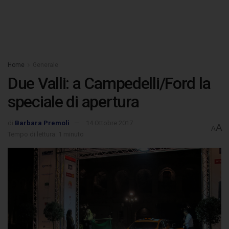
Home
Generale
Due Valli: a Campedelli/Ford la
speciale di apertura
di
Barbara Premoli
14 Ottobre 2017
A
A
Tempo di lettura: 1 minuto