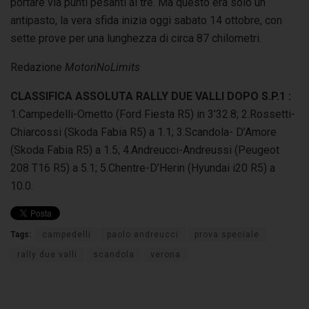
portare via punti pesanti ai tre. Ma questo era solo un
antipasto, la vera sfida inizia oggi sabato 14 ottobre, con
sette prove per una lunghezza di circa 87 chilometri.
Redazione
MotoriNoLimits
CLASSIFICA ASSOLUTA RALLY DUE VALLI DOPO S.P.1 :
1.Campedelli-Ometto (Ford Fiesta R5) in 3’32.8; 2.Rossetti-
Chiarcossi (Skoda Fabia R5) a 1.1; 3.Scandola- D’Amore
(Skoda Fabia R5) a 1.5; 4.Andreucci-Andreussi (Peugeot
208 T16 R5) a 5.1; 5.Chentre-D’Herin (Hyundai i20 R5) a
10.0.
Tags:
campedelli
paolo andreucci
prova speciale
rally due valli
scandola
verona