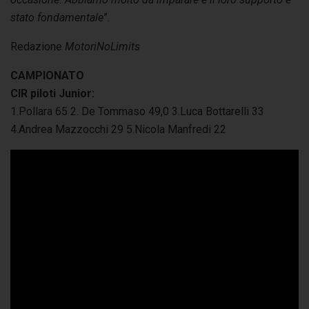
stato fondamentale
”.
Redazione
MotoriNoLimits
CAMPIONATO
CIR piloti Junior:
1.Pollara 65 2. De Tommaso 49,0 3.Luca Bottarelli 33
4.Andrea Mazzocchi 29 5.Nicola Manfredi 22