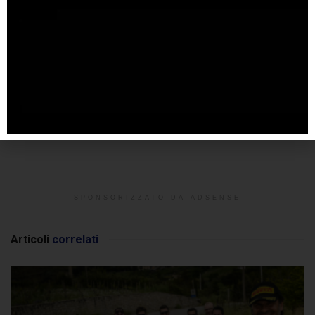
SPONSORIZZATO DA ADSENSE
Articoli
correlati