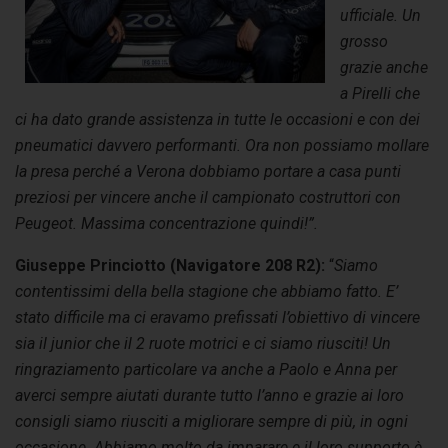
ufficiale. Un
grosso
grazie anche
a Pirelli che
ci ha dato grande assistenza in tutte le occasioni e con dei
pneumatici davvero performanti. Ora non possiamo mollare
la presa perché a Verona dobbiamo portare a casa punti
preziosi per vincere anche il campionato costruttori con
Peugeot. Massima
concentrazione quindi!”.
Giuseppe Princiotto (Navigatore 208 R2):
“
Siamo
contentissimi della bella stagione che abbiamo fatto. E’
stato difficile ma ci eravamo prefissati l’obiettivo di vincere
sia il junior che il 2 ruote motrici e ci siamo riusciti! Un
ringraziamento particolare va anche a Paolo e Anna per
averci sempre aiutati durante tutto l’anno e grazie ai loro
consigli siamo riusciti a migliorare sempre di più, in ogni
occasione. Abbiamo molto da imparare e il loro supporto è