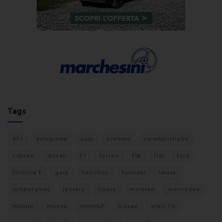
Tags
#F1
anteprima
audi
brembo
caratteristiche
citroen
ducati
F1
ferrari
FIA
fiat
ford
formula E
gara
hamilton
hyundai
imola
lamborghini
leclerc
libere
mclaren
mercedes
milano
monza
motoGP
nissan
orari TV