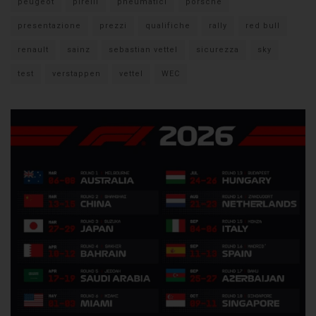
peugeot
pirelli
pneumatici
porsche
presentazione
prezzi
qualifiche
rally
red bull
renault
sainz
sebastian vettel
sicurezza
sky
test
verstappen
vettel
WEC