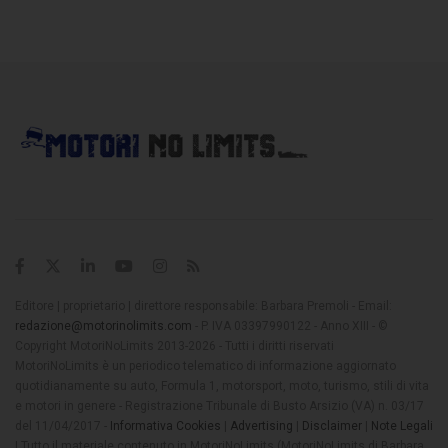
Editore | proprietario | direttore responsabile: Barbara Premoli - Email:
redazione@motorinolimits.com
- P. IVA 03397990122 - Anno XIII - ©
Copyright MotoriNoLimits 2013-2026 - Tutti i diritti riservati
MotoriNoLimits è un periodico telematico di informazione aggiornato
quotidianamente su auto, Formula 1, motorsport, moto, turismo, stili di vita
e motori in genere - Registrazione Tribunale di Busto Arsizio (VA) n. 03/17
del 11/04/2017 -
Informativa Cookies
|
Advertising
|
Disclaimer
|
Note Legali
| Tutto il materiale contenuto in MotoriNoLimits (MotoriNoLimits di Barbara