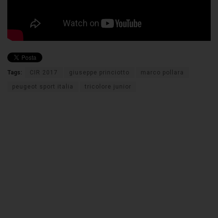
Tags:
CIR 2017
giuseppe princiotto
marco pollara
peugeot sport italia
tricolore junior