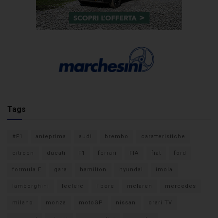
Tags
#F1
anteprima
audi
brembo
caratteristiche
citroen
ducati
F1
ferrari
FIA
fiat
ford
formula E
gara
hamilton
hyundai
imola
lamborghini
leclerc
libere
mclaren
mercedes
milano
monza
motoGP
nissan
orari TV