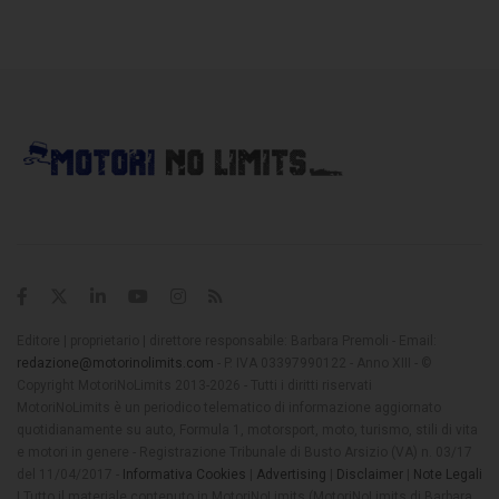
Editore | proprietario | direttore responsabile: Barbara Premoli - Email:
redazione@motorinolimits.com
- P. IVA 03397990122 - Anno XIII - ©
Copyright MotoriNoLimits 2013-2026 - Tutti i diritti riservati
MotoriNoLimits è un periodico telematico di informazione aggiornato
quotidianamente su auto, Formula 1, motorsport, moto, turismo, stili di vita
e motori in genere - Registrazione Tribunale di Busto Arsizio (VA) n. 03/17
del 11/04/2017 -
Informativa Cookies
|
Advertising
|
Disclaimer
|
Note Legali
| Tutto il materiale contenuto in MotoriNoLimits (MotoriNoLimits di Barbara