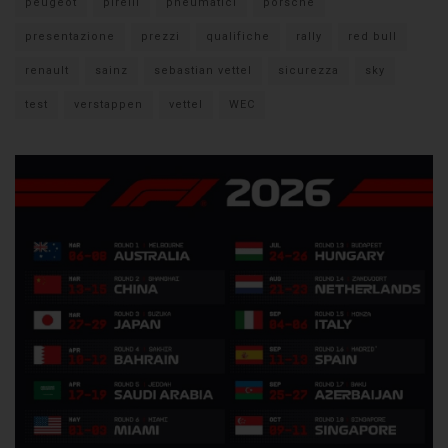
peugeot
pirelli
pneumatici
porsche
presentazione
prezzi
qualifiche
rally
red bull
renault
sainz
sebastian vettel
sicurezza
sky
test
verstappen
vettel
WEC