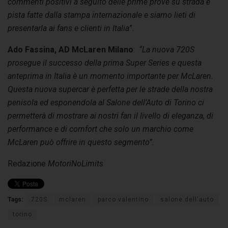
commenti positivi a seguito delle prime prove su strada e
pista fatte dalla stampa internazionale e siamo lieti di
presentarla ai fans e clienti in Italia
”.
Ado Fassina, AD McLaren Milano
:
“La nuova 720S
prosegue il successo della prima Super Series e questa
anteprima in Italia è un momento importante per McLaren.
Questa nuova supercar è perfetta per le strade della nostra
penisola ed esponendola al Salone dell’Auto di Torino ci
permetterà di mostrare ai nostri fan il livello di eleganza, di
performance e di comfort che solo un marchio come
McLaren può offrire in questo segmento”.
Redazione
MotoriNoLimits
Tags:
720S
mclaren
parco valentino
salone dell'auto
torino