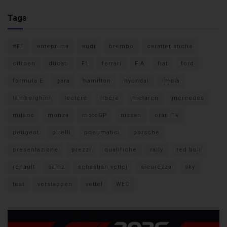
Tags
#F1
anteprima
audi
brembo
caratteristiche
citroen
ducati
F1
ferrari
FIA
fiat
ford
formula E
gara
hamilton
hyundai
imola
lamborghini
leclerc
libere
mclaren
mercedes
milano
monza
motoGP
nissan
orari TV
peugeot
pirelli
pneumatici
porsche
presentazione
prezzi
qualifiche
rally
red bull
renault
sainz
sebastian vettel
sicurezza
sky
test
verstappen
vettel
WEC