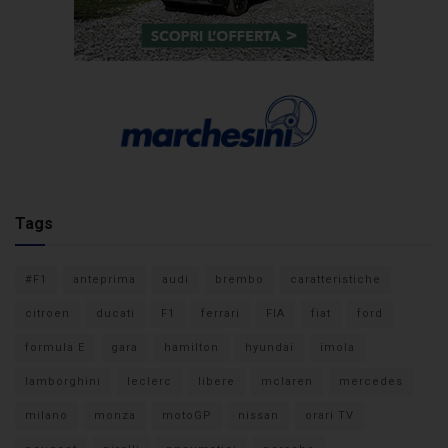
Tags
#F1
anteprima
audi
brembo
caratteristiche
citroen
ducati
F1
ferrari
FIA
fiat
ford
formula E
gara
hamilton
hyundai
imola
lamborghini
leclerc
libere
mclaren
mercedes
milano
monza
motoGP
nissan
orari TV