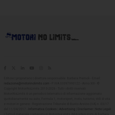
Editore | proprietario | direttore responsabile: Barbara Premoli - Email:
redazione@motorinolimits.com
- P. IVA 03397990122 - Anno XIII - ©
Copyright MotoriNoLimits 2013-2026 - Tutti i diritti riservati
MotoriNoLimits è un periodico telematico di informazione aggiornato
quotidianamente su auto, Formula 1, motorsport, moto, turismo, stili di vita
e motori in genere - Registrazione Tribunale di Busto Arsizio (VA) n. 03/17
del 11/04/2017 -
Informativa Cookies
|
Advertising
|
Disclaimer
|
Note Legali
| Tutto il materiale contenuto in MotoriNoLimits (MotoriNoLimits di Barbara