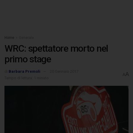
Home
Generale
WRC: spettatore morto nel
primo stage
di
Barbara Premoli
20 Gennaio 2017
A
A
Tempo di lettura: 1 minuto