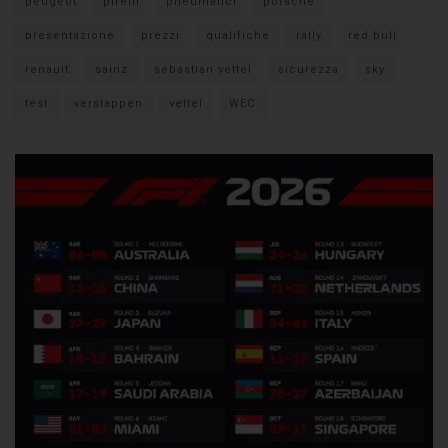
peugeot
pirelli
pneumatici
porsche
presentazione
prezzi
qualifiche
rally
red bull
renault
sainz
sebastian vettel
sicurezza
sky
test
verstappen
vettel
WEC