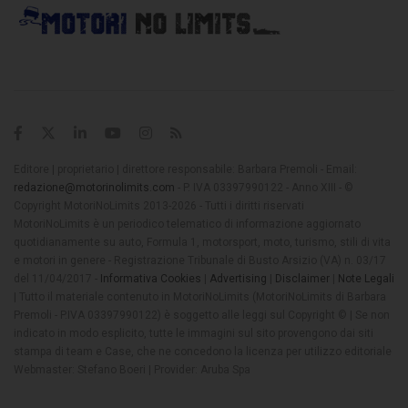
Editore | proprietario | direttore responsabile: Barbara Premoli - Email:
redazione@motorinolimits.com
- P. IVA 03397990122 - Anno XIII - ©
Copyright MotoriNoLimits 2013-2026 - Tutti i diritti riservati
MotoriNoLimits è un periodico telematico di informazione aggiornato
quotidianamente su auto, Formula 1, motorsport, moto, turismo, stili di vita
e motori in genere - Registrazione Tribunale di Busto Arsizio (VA) n. 03/17
del 11/04/2017 -
Informativa Cookies
|
Advertising
|
Disclaimer
|
Note Legali
| Tutto il materiale contenuto in MotoriNoLimits (MotoriNoLimits di Barbara
Premoli - P.IVA 03397990122) è soggetto alle leggi sul Copyright © | Se non
indicato in modo esplicito, tutte le immagini sul sito provengono dai siti
stampa di team e Case, che ne concedono la licenza per utilizzo editoriale
Webmaster: Stefano Boeri | Provider: Aruba Spa