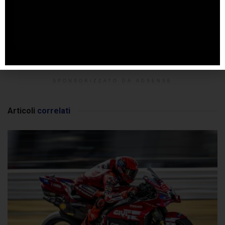
SPONSORIZZATO DA ADSENSE
Articoli
correlati