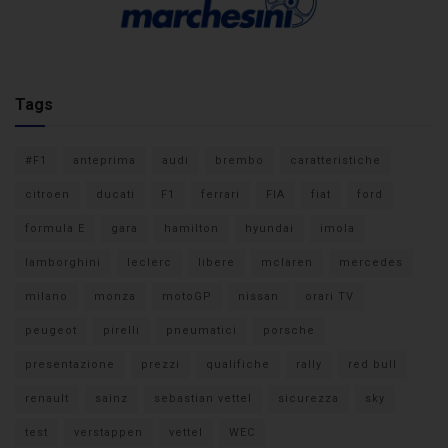
Tags
#F1
anteprima
audi
brembo
caratteristiche
citroen
ducati
F1
ferrari
FIA
fiat
ford
formula E
gara
hamilton
hyundai
imola
lamborghini
leclerc
libere
mclaren
mercedes
milano
monza
motoGP
nissan
orari TV
peugeot
pirelli
pneumatici
porsche
presentazione
prezzi
qualifiche
rally
red bull
renault
sainz
sebastian vettel
sicurezza
sky
test
verstappen
vettel
WEC