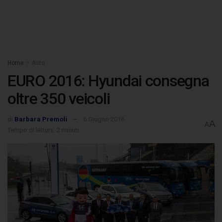
Home
Auto
EURO 2016: Hyundai consegna
oltre 350 veicoli
di
Barbara Premoli
6 Giugno 2016
A
A
Tempo di lettura: 2 minuti