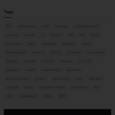
Tags
#F1
anteprima
audi
brembo
caratteristiche
citroen
ducati
F1
ferrari
FIA
fiat
ford
formula E
gara
hamilton
hyundai
imola
lamborghini
leclerc
libere
mclaren
mercedes
milano
monza
motoGP
nissan
orari TV
peugeot
pirelli
pneumatici
porsche
presentazione
prezzi
qualifiche
rally
red bull
renault
sainz
sebastian vettel
sicurezza
sky
test
verstappen
vettel
WEC