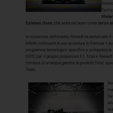
Dirett
Tecnic
titol
Esteban Ocon
, che entra nel team come
terzo pi
In occasione dell’evento, Renault ha annunciato il
Infiniti continuerà la sua avventura in Formula 1 
programma tecnologico specifico e svilupperà la 
(ERS) per il gruppo propulsore F1. Total e Renault
fornitura di un’ampia gamma di prodotti Total, sp
Team.
Ren
mar
Dev
acu
tea