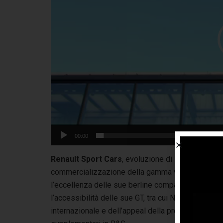
00:00
Renault Sport Cars
, evoluzione di Renault Sport
commercializzazione della gamma veicoli di serie
l’eccellenza delle sue berline compatte sportive, 
l’accessibilità delle sue GT, tra cui Nuova Mégane
internazionale e dell’appeal della propria Marca 