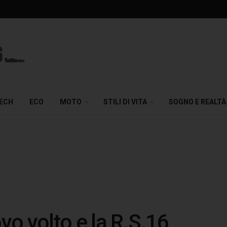
TECH
ECO
MOTO
STILI DI VITA
SOGNO E REALTÀ
ovo volto e la R.S.16