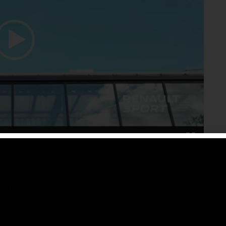
02:15
 Technologies, dirigerà lo sviluppo e la
 Renault Sport. Renault Sport è apprezzata per
come Mégane R.S. e Clio R.S., e per l’efficienza e
 GT. Renault Sport si dedicherà allo sviluppo dell’impronta
e farà crescere la gamma grazie ad investimenti