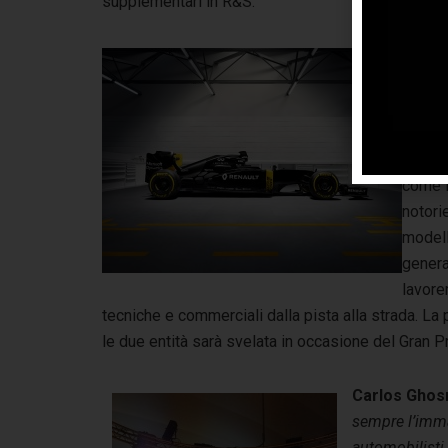
supplementari in R&S.
Renaul
princi
coinvo
Sport 
F1; in 
come la
notori
modell
genera
lavore
tecniche e commerciali dalla pista alla strada. La
le due entità sarà svelata in occasione del Gran 
Carlos Ghos
sempre l’imma
automobilisti