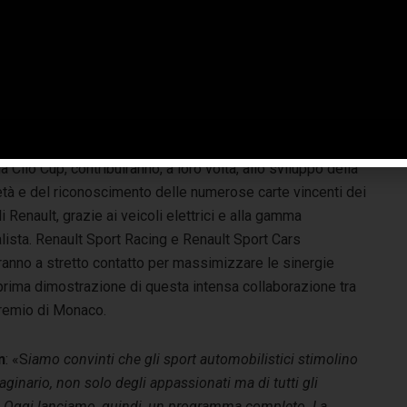
t utilizzerà questa nuova struttura con due obiettivi
pali: in primo luogo promuovere la Marca Renault Sport e
lgere un pubblico più vasto, grazie alla scuderia Renault
Formula One Team e all’audience mondiale di cui gode la
secondo luogo, la Formula E e le altre attività sportive,
 Clio Cup, contribuiranno, a loro volta, allo sviluppo della
età e del riconoscimento delle numerose carte vincenti dei
i Renault, grazie ai veicoli elettrici e alla gamma
lista. Renault Sport Racing e Renault Sport Cars
ranno a stretto contatto per massimizzare le sinergie
 prima dimostrazione di questa intensa collaborazione tra
Premio di Monaco.
n
: «S
iamo convinti che gli sport automobilistici stimolino
ginario, non solo degli appassionati ma di tutti gli
. Oggi lanciamo, quindi, un programma completo. La