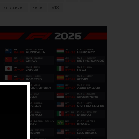
verstappen
vettel
WEC