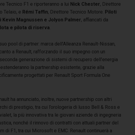
ore Tecnico F1 e riporteranno a lui
Nick Chester
, Direttore
o Telaio, e
Rémi Taffin
, Direttore Tecnico Motore.
Piloti
ari Kevin Magnussen e Jolyon Palmer
, affiancati da
lota e pilota di riserva
.
 suo pool di partner: marca dell’Alleanza Renault-Nissan,
accanto a Renault, rafforzando il suo impegno con un
seconda generazione di sistemi di recupero dell’energia
 estenderanno la partnership esistente, grazie alla
ecificamente progettati per Renault Sport Formula One
ault ha annunciato, inoltre, nuove partnership con altri
chi di prestigio, tra cui l’orologeria di lusso Bell & Ross e
ialet, la più innovativa tra le giovani aziende di ingegneria
stica, nonché il rinnovo di contratti con attuali partner del
m di F1, tra cui Microsoft e EMC. Renault continuerà a