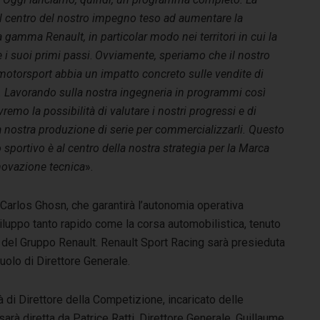
l centro del nostro impegno teso ad aumentare la
a gamma Renault, in particolar modo nei territori in cui la
i suoi primi passi
.
Ovviamente, speriamo che il nostro
otorsport abbia un impatto concreto sulle vendite di
.
Lavorando sulla nostra ingegneria in programmi così
vremo la possibilità di valutare i nostri progressi e di
lla nostra produzione di serie per commercializzarli. Questo
sportivo è al centro della nostra strategia per la Marca
nnovazione tecnica
».
a Carlos Ghosn, che garantirà l’autonomia operativa
luppo tanto rapido come la corsa automobilistica, tenuto
e del Gruppo Renault. Renault Sport Racing sarà presieduta
ruolo di Direttore Generale.
à di Direttore della Competizione, incaricato delle
arà diretta da Patrice Ratti, Direttore Generale. Guillaume