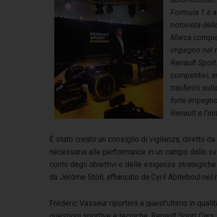
Formula 1 è a
notorietà dell
Marca compie 
impegno nel m
Renault Sport
competitivi, a
trasferirli su
forte impegno 
Renault e l’i
È stato creato un consiglio di vigilanza, diretto d
necessaria alle performance in un campo dallo svi
conto degli obiettivi e delle esigenze strategich
da Jérôme Stoll, affiancato da Cyril Abiteboul nel 
Frédéric Vasseur riporterà a quest’ultimo in qualit
questioni sportive e tecniche. Renault Sport Cars s