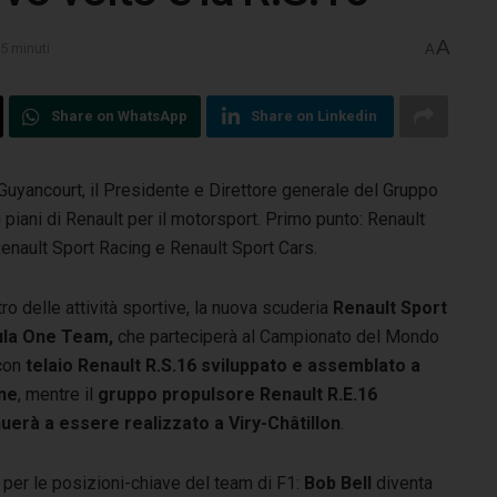
A
 5 minuti
A
Share on WhatsApp
Share on Linkedin
Guyancourt, il Presidente e Direttore generale del Gruppo
i piani di Renault per il motorsport. Primo punto: Renault
 Renault Sport Racing e Renault Sport Cars.
tro delle attività sportive, la nuova scuderia
Renault Sport
la One Team,
che parteciperà al Campionato del Mondo
con
telaio Renault R.S.16 sviluppato e assemblato a
ne
, mentre il
gruppo propulsore Renault R.E.16
uerà a essere realizzato a Viry-Châtillon
.
 per le posizioni-chiave del team di F1:
Bob Bell
diventa