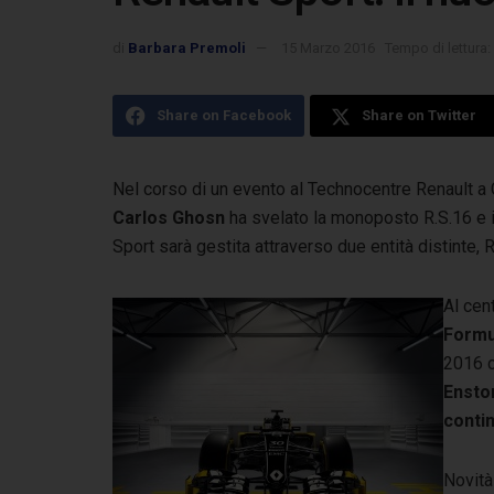
di
Barbara Premoli
15 Marzo 2016
Tempo di lettura:
Share on Facebook
Share on Twitter
Nel corso di un evento al Technocentre Renault a 
Carlos Ghosn
ha svelato la monoposto R.S.16
e 
Sport sarà gestita attraverso due entità distinte,
Al cen
Formu
2016 
Ensto
contin
Novità