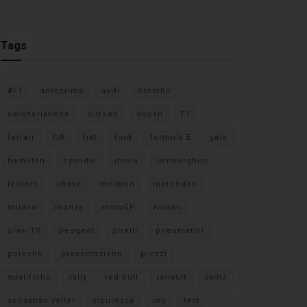
Tags
#F1
anteprima
audi
brembo
caratteristiche
citroen
ducati
F1
ferrari
FIA
fiat
ford
formula E
gara
hamilton
hyundai
imola
lamborghini
leclerc
libere
mclaren
mercedes
milano
monza
motoGP
nissan
orari TV
peugeot
pirelli
pneumatici
porsche
presentazione
prezzi
qualifiche
rally
red bull
renault
sainz
sebastian vettel
sicurezza
sky
test