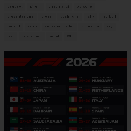
peugeot
pirelli
pneumatici
porsche
presentazione
prezzi
qualifiche
rally
red bull
renault
sainz
sebastian vettel
sicurezza
sky
test
verstappen
vettel
WEC