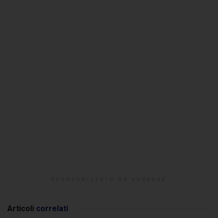
SPONSORIZZATO DA ADSENSE
Articoli
correlati