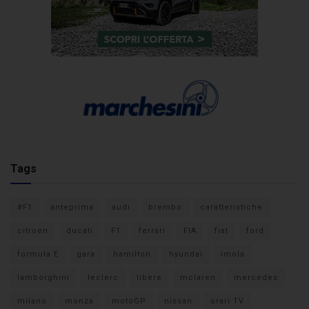
Tags
#F1
anteprima
audi
brembo
caratteristiche
citroen
ducati
F1
ferrari
FIA
fiat
ford
formula E
gara
hamilton
hyundai
imola
lamborghini
leclerc
libere
mclaren
mercedes
milano
monza
motoGP
nissan
orari TV