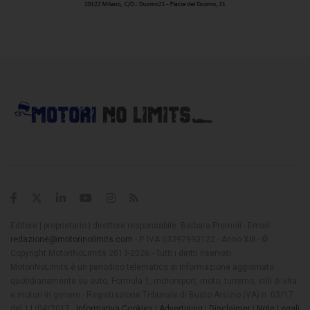
Editore | proprietario | direttore responsabile: Barbara Premoli - Email:
redazione@motorinolimits.com
- P. IVA 03397990122 - Anno XIII - ©
Copyright MotoriNoLimits 2013-2026 - Tutti i diritti riservati
MotoriNoLimits è un periodico telematico di informazione aggiornato
quotidianamente su auto, Formula 1, motorsport, moto, turismo, stili di vita
e motori in genere - Registrazione Tribunale di Busto Arsizio (VA) n. 03/17
del 11/04/2017 -
Informativa Cookies
|
Advertising
|
Disclaimer
|
Note Legali