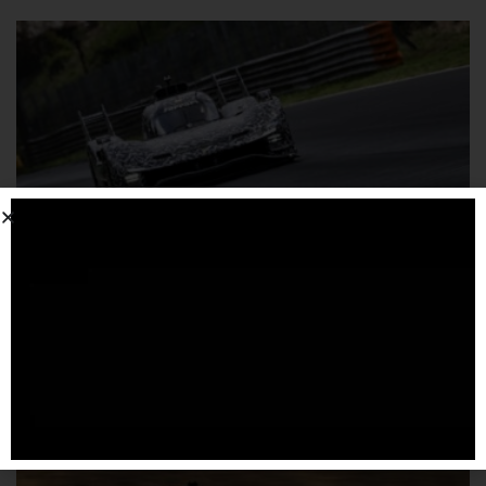
Conclusa positivamente la due giorni di test della
Ferrari 499P a Monza
31 LUGLIO 2026